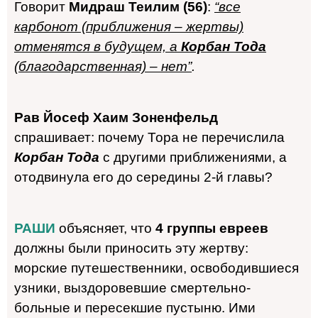
Говорит
Мидраш Теилим (56)
:
“все
карбонот (приближения –
жертвы)
отменятся в будущем, а
Корбан Тода
(благодарственная) – нет”
.
Рав Йосеф Хаим Зоненфельд
спрашивает: почему Тора не перечислила
Корбан Тода
с другими приближениями, а
отодвинула его до середины 2-й главы?
РАШИ
объясняет, что
4 группы евреев
должны были приносить эту жертву:
морские путешественники, освободившиеся
узники, выздоровевшие смертельно-
больные и пересекшие пустыню. Ими