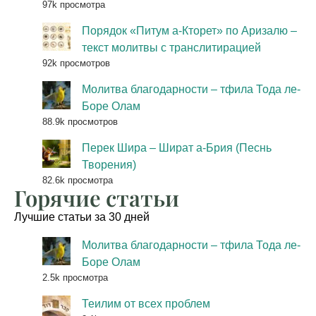
97k просмотра
Порядок «Питум а-Кторет» по Аризалю –
текст молитвы с транслитирацией
92k просмотров
Молитва благодарности – тфила Тода ле-
Боре Олам
88.9k просмотров
Перек Шира – Шират а-Брия (Песнь
Творения)
82.6k просмотра
Горячие статьи
Лучшие статьи за 30 дней
Молитва благодарности – тфила Тода ле-
Боре Олам
2.5k просмотра
Теилим от всех проблем