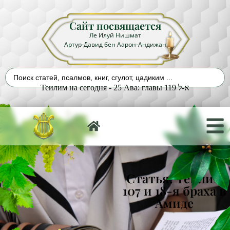
Сайт посвящается
Ле Илуй Нишмат
Артур-Давид бен Аарон-Андижан
Теилим на сегодня - 25 Ава: главы 119 א-ל
Статья: Теилим
107 и 18-я браха в
Амиде