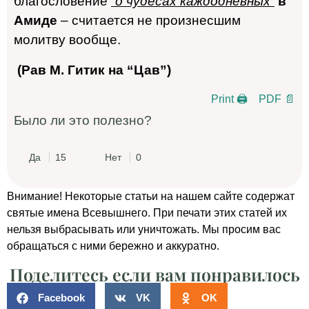
благословение
“о чудесах каждодневных”
в
Амиде
– считается не произнесшим
молитву вообще.
(Рав М. Гитик на “Цав”)
Print 🖨
PDF 📄
Было ли это полезно?
Да
15
Нет
0
Внимание! Некоторые статьи на нашем сайте содержат
святые имена Всевышнего. При печати этих статей их
нельзя выбрасывать или уничтожать. Мы просим вас
обращаться с ними бережно и аккуратно.
Поделитесь если вам понравилось
Facebook
VK
OK