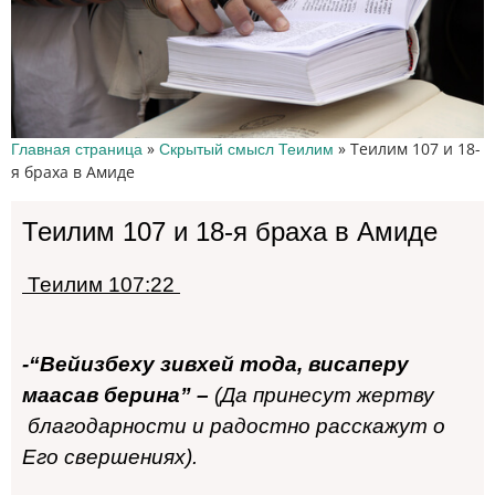
»
»
Теилим 107 и 18-
Главная страница
Скрытый смысл Теилим
я браха в Амиде
Теилим 107 и 18-я браха в Амиде
Теили
м 107:22
-“Вейизбеху зивхей тода, висаперу
маасав
берина” –
(
Да принесут жертву
благодарности и радостно расскажут о
Его свершениях).