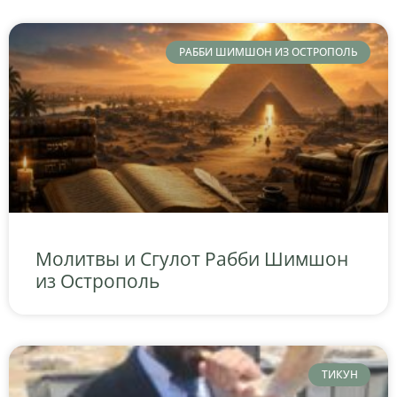
РАББИ ШИМШОН ИЗ ОСТРОПОЛЬ
Молитвы и Сгулот Рабби Шимшон
из Острополь
ТИКУН