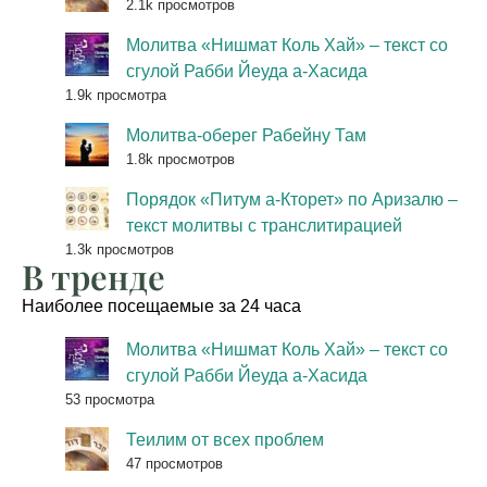
2.1k просмотров
Молитва «Нишмат Коль Хай» – текст со
сгулой Рабби Йеуда а-Хасида
1.9k просмотра
Молитва-оберег Рабейну Там
1.8k просмотров
Порядок «Питум а-Кторет» по Аризалю –
текст молитвы с транслитирацией
1.3k просмотров
В тренде
Наиболее посещаемые за 24 часа
Молитва «Нишмат Коль Хай» – текст со
сгулой Рабби Йеуда а-Хасида
53 просмотра
Теилим от всех проблем
47 просмотров