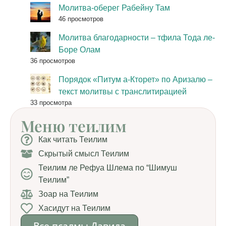
Молитва-оберег Рабейну Там
46 просмотров
Молитва благодарности – тфила Тода ле-
Боре Олам
36 просмотров
Порядок «Питум а-Кторет» по Аризалю –
текст молитвы с транслитирацией
33 просмотра
Меню теилим
Как читать Теилим
Скрытый смысл Теилим
Теилим ле Рефуа Шлема по “Шимуш
Теилим”
Зоар на Теилим
Хасидут на Теилим
Все псалмы Давида