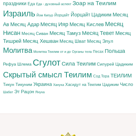
Зоар на Теилим
праздники
Еда
Еда - духовный аспект
Израиль
Йорцайт Цадиким
Месяц
Йорцайт
Йом Кипур
Месяц
Месяц Адар
Месяц Ияр
Месяц Кислев
Ав
Нисан
Месяц Тамуз
Месяц Тевет
Месяц
Месяц Сиван
Тишрей
Месяц Хешван
Месяц Шват
Месяц Элул
Молитва
Польша
Песах
Молитва Теилим от и до
Органы тела
Сгулот
Сила Теилим
Рефуа Шлема
Сипурей Цадиким
Скрытый смысл Теилим
ТЕИЛИМ
Сод Тора
Украина
Тикун
Тикуним
Число
Цадиким
Хасидут на Теилим
Ханука
Эт Рацон
Шабат
Янука