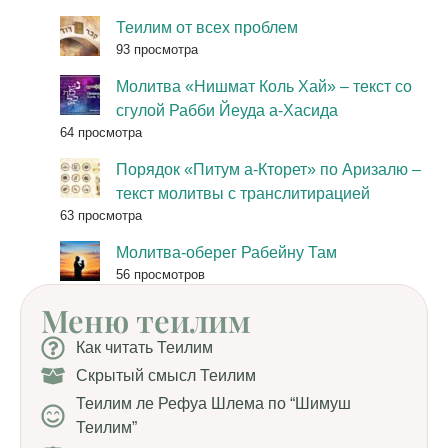
Теилим от всех проблем
93 просмотра
Молитва «Нишмат Коль Хай» – текст со
сгулой Рабби Йеуда а-Хасида
64 просмотра
Порядок «Питум а-Кторет» по Аризалю –
текст молитвы с транслитирацией
63 просмотра
Молитва-оберег Рабейну Там
56 просмотров
Меню теилим
Как читать Теилим
Скрытый смысл Теилим
Теилим ле Рефуа Шлема по “Шимуш
Теилим”