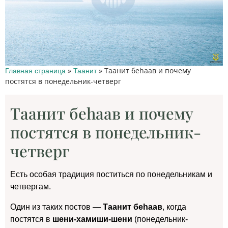
»
»
Таанит беhаав и почему
Главная страница
Таанит
постятся в понедельник-четверг
Таанит беhаав и почему
постятся в понедельник-
четверг
Есть особая традиция поститься по понедельникам и
четвергам.
Один из таких постов —
Таанит беhаав
, когда
постятся в
шени-хамиши-шени
(понедельник-