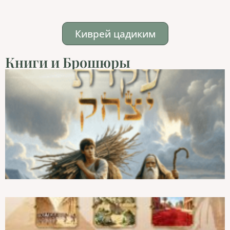
Киврей цадиким
Книги и Брошюры