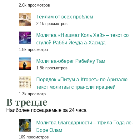
2.6k просмотров
Теилим от всех проблем
2.1k просмотров
Молитва «Нишмат Коль Хай» – текст со
сгулой Рабби Йеуда а-Хасида
1.8k просмотра
Молитва-оберег Рабейну Там
1.8k просмотров
Порядок «Питум а-Кторет» по Аризалю –
текст молитвы с транслитирацией
1.3k просмотр
В тренде
Наиболее посещаемые за 24 часа
Молитва благодарности – тфила Тода ле-
Боре Олам
109 просмотров