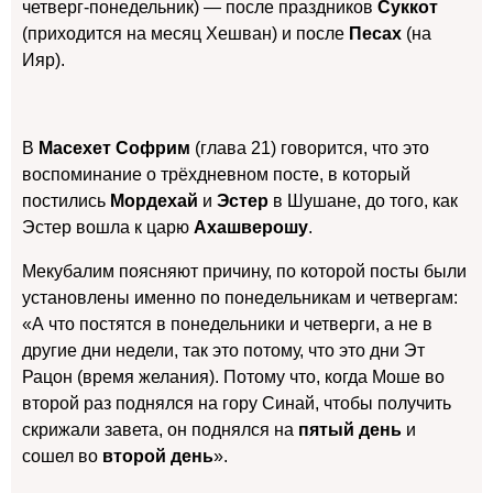
четверг-понедельник) — после праздников
Суккот
(приходится на месяц Хешван) и после
Песах
(на
Ияр).
В
Масехет Софрим
(глава 21) говорится, что это
воспоминание о трёхдневном посте, в который
постились
Мордехай
и
Эстер
в Шушане, до того, как
Эстер вошла к царю
Ахашверошу
.
Мекубалим поясняют причину, по которой посты были
установлены именно по понедельникам и четвергам:
«А что постятся в понедельники и четверги, а не в
другие дни недели, так это потому, что это дни Эт
Рацон (время желания). Потому что, когда Моше во
второй раз поднялся на гору Синай, чтобы получить
скрижали завета, он поднялся на
пятый день
и
сошел во
второй день
».