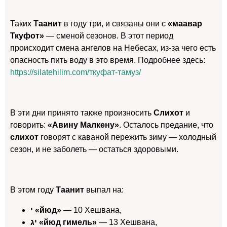
Таких
Таанит
в году три, и связаны они с
«маавар
Ткуфот»
— сменой сезонов. В этот период
происходит смена ангелов на Небесах, из-за чего есть
опасность пить воду в это время. Подробнее здесь:
https://silatehilim.com/ткуфат-тамуз/
В эти дни принято также произносить
Слихот
и
говорить:
«Авину Малкену»
. Осталось предание, что
слихот
говорят с каваной пережить зиму — холодный
сезон, и не заболеть — остаться здоровыми.
В этом году
Таанит
выпал на:
י «йюд»
— 10 Хешвана,
יג «йюд гимель»
— 13 Хешвана,