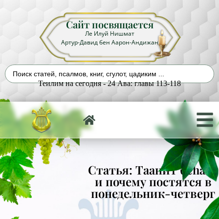
Сайт посвящается
Ле Илуй Нишмат
Артур-Давид бен Аарон-Андижан
Теилим на сегодня - 24 Ава: главы 113-118
Статья: Таанит беhаав
и почему постятся в
понедельник-четверг