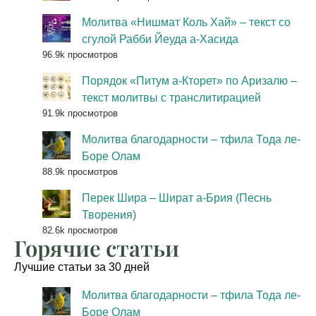
Молитва «Нишмат Коль Хай» – текст со
сгулой Рабби Йеуда а-Хасида
96.9k просмотров
Порядок «Питум а-Кторет» по Аризалю –
текст молитвы с транслитирацией
91.9k просмотров
Молитва благодарности – тфила Тода ле-
Боре Олам
88.9k просмотров
Перек Шира – Шират а-Брия (Песнь
Творения)
82.6k просмотров
Горячие статьи
Лучшие статьи за 30 дней
Молитва благодарности – тфила Тода ле-
Боре Олам