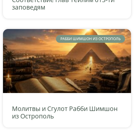
заповедям
РАББИ ШИМШОН ИЗ ОСТРОПОЛЬ
Молитвы и Сгулот Рабби Шимшон
из Острополь