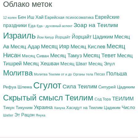
Облако меток
Бен Иш Хай
Еврейские
Еврейская психосоматика
12 колен
Зоар на Теилим
праздники
Еда
Еда - духовный аспект
Израиль
Йорцайт Цадиким
Месяц
Йорцайт
Йом Кипур
Месяц
Месяц Адар
Месяц Ияр
Месяц Кислев
Ав
Нисан
Месяц Тамуз
Месяц Тевет
Месяц
Месяц Сиван
Тишрей
Месяц Хешван
Месяц Шват
Месяц Элул
Молитва
Польша
Песах
Молитва Теилим от и до
Органы тела
Сгулот
Сила Теилим
Рефуа Шлема
Сипурей Цадиким
Скрытый смысл Теилим
ТЕИЛИМ
Сод Тора
Украина
Тикун
Тикуним
Число
Цадиким
Хасидут на Теилим
Ханука
Эт Рацон
Шабат
Янука