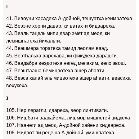
ו
41. Вивоуни хасадеха А-дойной, тешуатха кеимратеха
42. Веээне хорпи давар, ки ватахти бидвареха.
43. Веаль тацель мипи двар эмет ад меод, ки
лемишпатеха йихальти.
44. Веэшмера торатеха тамид леолам ваэд.
45. Веэтhальха варехава, ки фикудеха дарашти.
46. Ваадабра веэдотеха негед мелахим, вело эвош.
47. Веэштааша бемицвотеха ашер аhавти.
48. Веэса хапай эль мицвотеха ашер аhавти, веасиха
вехукеха.
נ
105. Нер лерагли, двареха, веор линтивати.
106. Нишбати ваакайема, лишмор мишпетей цидкеха
107. Наанети ад меод, А-дойной хайени хидвареха.
108. Нидвот пи реце на А-дойной, умишпатеха