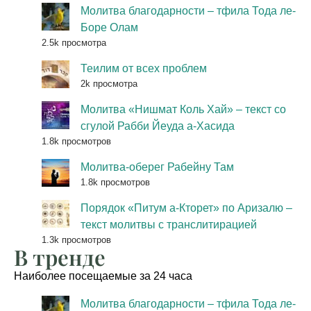
Молитва благодарности – тфила Тода ле-
Боре Олам
2.5k просмотра
Теилим от всех проблем
2k просмотра
Молитва «Нишмат Коль Хай» – текст со
сгулой Рабби Йеуда а-Хасида
1.8k просмотров
Молитва-оберег Рабейну Там
1.8k просмотров
Порядок «Питум а-Кторет» по Аризалю –
текст молитвы с транслитирацией
1.3k просмотров
В тренде
Наиболее посещаемые за 24 часа
Молитва благодарности – тфила Тода ле-