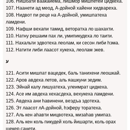
106. Нишбати ваакайема, лишмор мишпетей цидкеха.
107. Наанети ад меод, А-дойной хайени хидвареха.
108. Нидвот пи реце на А-дойной, умишпатеха
ламдени.
109. Нафши вехапи тамид, веторатха ло шахахти.
110. Натну решаим пах ли, умипикудеха ло таити.
111. Нахальти эдвотеха леолам, ки сесон либи hэма.
112. Натити либи лаасот хукеха, леолам экев.
ע
121. Асити мишпат вацедек, баль танихени леошкай.
122. Аров авдеха летов, аль яашкуни зедим.
123. Эйнай калу лишуатеха, улеимрат цидкеха.
124. Асе им авдеха хехасдеха, вехукеха ламдени.
125. Авдеха ани hавинени, веэдъа эдотеха.
126. Эт лаасот лА-дойной, hэферу торатеха.
127. Аль кен аhавти мицвотеха, мизаhав умипаз.
128. Аль кен коль пикудей холь йишарти, коль орах
шекер санети.