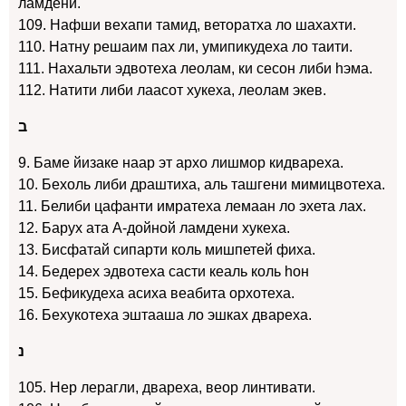
ламдени.
109. Нафши вехапи тамид, веторатха ло шахахти.
110. Натну решаим пах ли, умипикудеха ло таити.
111. Нахальти эдвотеха леолам, ки сесон либи hэма.
112. Натити либи лаасот хукеха, леолам экев.
ב
9. Баме йизаке наар эт архо лишмор кидвареха.
10. Бехоль либи драштиха, аль ташгени мимицвотеха.
11. Белиби цафанти имратеха лемаан ло эхета лах.
12. Барух ата А-дойной ламдени хукеха.
13. Бисфатай сипарти коль мишпетей фиха.
14. Бедерех эдвотеха састи кеаль коль hон
15. Бефикудеха асиха веабита орхотеха.
16. Бехукотеха эштааша ло эшках двареха.
נ
105. Нер лерагли, двареха, веор линтивати.