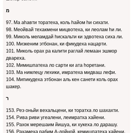
מ
97. Ма аhавти торатеха, коль hайом hи сихати.
98. Меойвай техакмени мицвотеха, ки леолам hи ли.
99. Миколь меламдай hискальти ки эдвотеха сиха ли.
100. Мизкеним этбонан, ки фикудеха нацарти.
101. Миколь орах ра калити раглай лемаан эшмор
двареха.
102. Мимишпатеха ло сарти ки ата hоретани.
103. Ма нимлецу лехики, имратеха мидваш лефи.
104. Мипикудеха этбонан аль кен санети коль орах
шакер.
ר
153. Реэ оньйи вехальцени, ки торатха ло шахахти.
154. Рива риви угеалени, леимратха хайени.
155. Рахок мерешаим йишуа, ки хукеха ло дарашу.
156. Рахамеха рабим А-дойной, кемишпатеха хайени.