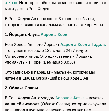
а-Коэн
. Некоторые общины воздерживаются от вина и
мяса даже в Рош Ходеш.
В Рош Ходеш Ав произошли 3 главных события,
которые являются каналами для нас на все времена.
1. Йорцайт/Илула
Аарон а-Коэн
Рош Ходеш Ав – это Йорцайт
Аарон а-Коэн а-Гадоль
– он ушел в возрасте 123-х лет в 2487 году от
Сотворения мира. Это единственный Йорцайт,
упомянутый в Торе. (Бемидбар 33:38)
Это записано в парашат
«Масъэй»
, которую мы
читаем в Шабат, ближайший к Рош Ходеш Ав.
2. Облака Славы
В Рош Ходеш Ав, с уходом
Аарона а-Коэна
– исчезли
«ананей а-кавод»
(Облака Славы), которые окружали
наш народ в пустыне, спасали и помогали нам