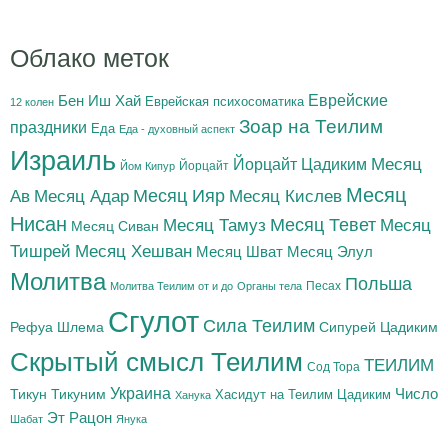
Облако меток
Бен Иш Хай
Еврейские
Еврейская психосоматика
12 колен
Зоар на Теилим
праздники
Еда
Еда - духовный аспект
Израиль
Йорцайт Цадиким
Месяц
Йорцайт
Йом Кипур
Месяц
Месяц Адар
Месяц Ияр
Месяц Кислев
Ав
Нисан
Месяц Тамуз
Месяц Тевет
Месяц
Месяц Сиван
Тишрей
Месяц Хешван
Месяц Шват
Месяц Элул
Молитва
Польша
Песах
Молитва Теилим от и до
Органы тела
Сгулот
Сила Теилим
Рефуа Шлема
Сипурей Цадиким
Скрытый смысл Теилим
ТЕИЛИМ
Сод Тора
Украина
Тикун
Тикуним
Число
Цадиким
Хасидут на Теилим
Ханука
Эт Рацон
Шабат
Янука