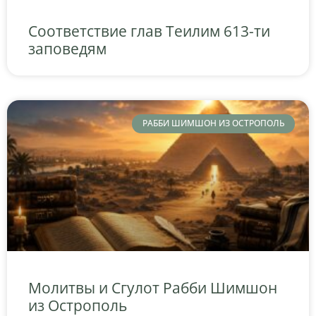
Соответствие глав Теилим 613-ти
заповедям
РАББИ ШИМШОН ИЗ ОСТРОПОЛЬ
Молитвы и Сгулот Рабби Шимшон
из Острополь