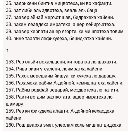
35. hадрихени бинтив мицвотеха, ки во хафацти.
36. hат либи эль эдвотеха, веаль эль баца.
37. hаавер эйнай меръот шав, бидрахеха хайени.
38. hакем леавдеха имратеха, ашер лейиръатеха.
39. hаавер херпати ашер ягорти, ки мишпатеха товим.
40. hине таавти лефикудеха, бецидкатха хайени.
ר
153. Реэ оньйи вехальцени, ки торатха ло шахахти.
154. Рива риви угеалени, леимратха хайени.
155. Рахок мерешаим йишуа, ки хукеха ло дарашу.
156. Рахамеха рабим А-дойной, кемишпатеха хайени.
157. Рабим родфай вецарай, меэдвотеха ло натити.
158. Раити вогдим ваэткотата, ашер имратеха ло
шамару.
159. Реэ ки фикудеха аhавти, А-дойной кехасдеха
хайени.
160. Рош дварха эмет, улеолам коль мишпат цидкеха.