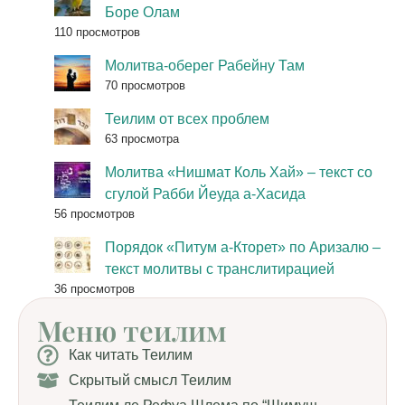
Боре Олам
110 просмотров
Молитва-оберег Рабейну Там
70 просмотров
Теилим от всех проблем
63 просмотра
Молитва «Нишмат Коль Хай» – текст со
сгулой Рабби Йеуда а-Хасида
56 просмотров
Порядок «Питум а-Кторет» по Аризалю –
текст молитвы с транслитирацией
36 просмотров
Меню теилим
Как читать Теилим
Скрытый смысл Теилим