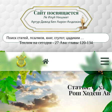
Сайт посвящается
Ле Илуй Нишмат
Артур-Давид бен Аарон-Андижан
Теилим на сегодня - 27 Ава: главы 120-134
Статья: Сгулот
Рош Ходеш Ав