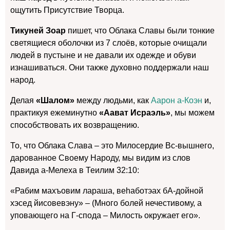
ощутить Присутствие Творца.
Тикуней Зоар
пишет, что Облака Славы были тонкие
светящиеся оболочки из 7 слоёв, которые очищали
людей в пустыне и не давали их одежде и обуви
изнашиваться. Они также духовно поддержали наш
народ.
Делая
«Шалом»
между людьми, как
Аарон а-Коэн
и,
практикуя ежеминутно
«Аават Исраэль»
, мы можем
способствовать их возвращению.
То, что Облака Слава – это Милосердие Вс-вышнего,
дарованное Своему Народу, мы видим из слов
Давида а-Мелеха в Теилим 32:10:
«Рабим махъовим лараша, веhаботэах бА-дойной
хэсед йисовевэну» – (Много болей нечестивому, а
уповающего на Г-спода – Милость окружает его».