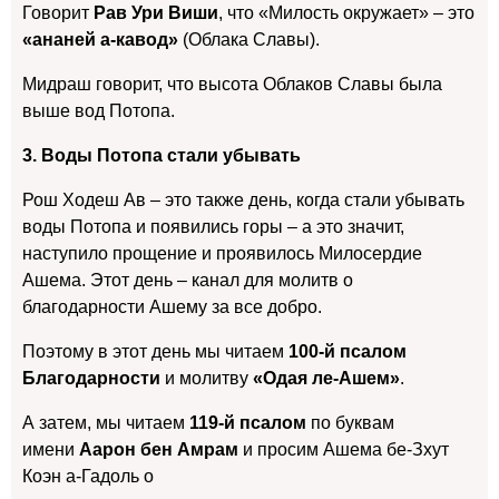
Говорит
Рав Ури Виши
, что «Милость окружает» – это
«ананей а-кавод»
(Облака Славы).
Мидраш говорит, что высота Облаков Славы была
выше вод Потопа.
3. Воды Потопа стали убывать
Рош Ходеш Ав – это также день, когда стали убывать
воды Потопа и появились горы – а это значит,
наступило прощение и проявилось Милосердие
Ашема. Этот день – канал для молитв о
благодарности Ашему за все добро.
Поэтому в этот день мы читаем
100-й псалом
Благодарности
и молитву
«Одая ле-Ашем»
.
А затем, мы читаем
119-й псалом
по буквам
имени
Аарон бен Амрам
и просим Ашема бе-Зхут
Коэн а-Гадоль о