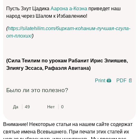
Пусть Зхут Цадика
Аарона а-Коэна
приведет наш
народ через Шалом к Избавлению!
(
https://silatehilim.com/биркат-коhаним-лучшая-сгула-
от-плохих/
)
(Сила Теилим по урокам Рабанит Ирис Элияшев,
Элиягу Эссаса, Рафаэля Авитана)
Print 🖨
PDF 📄
Было ли это полезно?
Да
49
Нет
0
Внимание! Некоторые статьи на нашем сайте содержат
святые имена Всевышнего. При печати этих статей их