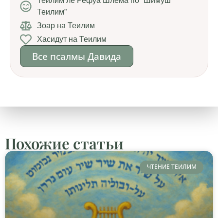
Теилим ле Рефуа Шлема по “Шимуш
Теилим”
Зоар на Теилим
Хасидут на Теилим
Все псалмы Давида
Похожие статьи
ЧТЕНИЕ ТЕИЛИМ