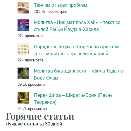
Теилим от всех проблем
101.7k просмотров
Молитва «Нишмат Коль Хай» – текст со
сгулой Рабби Йеуда а-Хасида
97k просмотра
Порядок «Питум а-Кторет» по Аризалю –
текст молитвы с транслитирацией
92k просмотра
Молитва благодарности – тфила Тода ле-
Боре Олам
89.1k просмотр
Перек Шира – Шират а-Брия (Песнь
Творения)
82.7k просмотра
Горячие статьи
Лучшие статьи за 30 дней