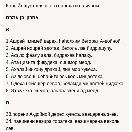
Коль Йешуот для всего народа и о личном.
אהרון בן עמרם
א
1.Ашрей тмимей дарех, hаhолхим беторат А-дойной.
2. Ашрей ноцрей эдотав, бехоль лэв йидришуhу.
3. Аф ло фаалу авла, бидрахав hалаху.
4. Ата цивита фикудеха, лишмор меод.
5. Ахалай йикону драхай, лишмор хукеха.
6. Аз ло эвош, беhабити эль коль мицвотеха.
7. Одеха бейошер левав, беламди мишпетей цидкеха.
8. Эт хукеха эшмор, аль таазвени ад меод.
ה
33.hорени А-дойной дерех хукеха, веэцарена экев.
34. hавинени веэцра торатеха, веэшмерена вехоль
лэв.