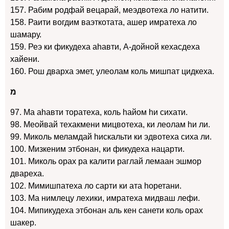
157. Рабим родфай вецарай, меэдвотеха ло натити.
158. Раити вогдим ваэткотата, ашер имратеха ло
шамару.
159. Реэ ки фикудеха аhавти, А-дойной кехасдеха
хайени.
160. Рош дварха эмет, улеолам коль мишпат цидкеха.
מ
97. Ма аhавти торатеха, коль hайом hи сихати.
98. Меойвай техакмени мицвотеха, ки леолам hи ли.
99. Миколь меламдай hискальти ки эдвотеха сиха ли.
100. Мизкеним этбонан, ки фикудеха нацарти.
101. Миколь орах ра калити раглай лемаан эшмор
двареха.
102. Мимишпатеха ло сарти ки ата hоретани.
103. Ма нимлецу лехики, имратеха мидваш лефи.
104. Мипикудеха этбонан аль кен санети коль орах
шакер.