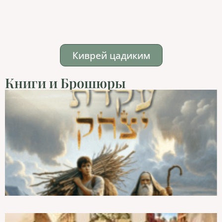
Киврей цадиким
Книги и Брошюры