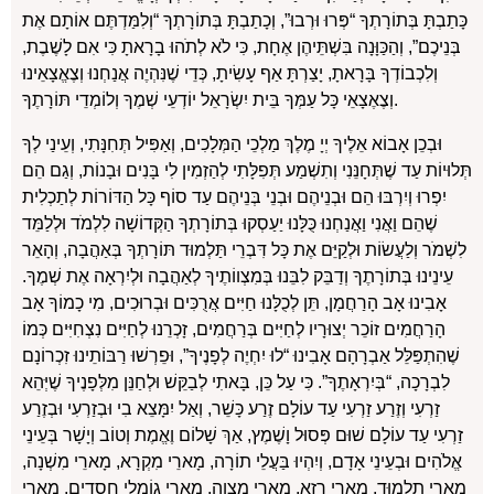
כָּתַבְתָּ בְּתוֹרָתְךָ “פְּרוּ וּרְבוּ”, וְכָתַבְתָּ בְּתוֹרָתְךָ “וְלִמַּדְתֶּם אוֹתָם אֶת
בְּנֵיכֶם”, וְהַכַּוָּנָה בִּשְׁתֵּיהֶן אֶחָת, כִּי לֹא לְתֹהוּ בָרָאתָ כִּי אִם לָשֶׁבֶת,
וְלִכְבוֹדְךָ בָּרָאתָ, יָצַרְתָּ אַף עָשִׂיתָ, כְּדֵי שֶׁנִּהְיֶה אֲנַחְנוּ וְצֶאֱצָאֵינוּ
וְצֶאֶצָאֵי כָּל עַמְּךָ בֵּית יִשְׂרָאֵל יוֹדְעֵי שְׁמֶךָ וְלוֹמְדֵי תּוֹרָתֶךָ.
וּבְכֵן אָבוֹא אֵלֶיךָ יְיָ מֶלֶךְ מַלְכֵי הַמְּלָכִים, וְאַפִּיל תְּחִנָּתִי, וְעֵינַי לְךָ
תְּלוּיוֹת עַד שֶׁתְּחָנֵּנִי וְתִשְׁמַע תְּפִלָּתִי לְהַזְמִין לִי בָּנִים וּבָנוֹת, וְגַם הֵם
יִפְרוּ וְיִרְבּוּ הֵם וּבְנֵיהֶם וּבְנֵי בְּנֵיהֶם עַד סוֹף כָּל הַדּוֹרוֹת לְתַכְלִית
שֶׁהֵם וַאֲנִי וַאֲנַחְנוּ כֻּלָּנוּ יַעַסְקוּ בְּתוֹרָתְךָ הַקְּדוֹשָׁה לִלְמֹד וּלְלַמֵּד
לִשְׁמֹר וְלַעֲשׂוֹת וּלְקַיֵּם אֶת כָּל דִּבְרֵי תַּלְמוּד תּוֹרָתְךָ בְּאַהֲבָה, וְהָאֵר
עֵינֵינוּ בְּתוֹרָתֶךָ וְדַבֵּק לִבֵּנוּ בְּמִצְווֹתֶיךָ לְאַהֲבָה וּלְיִרְאָה אֶת שְׁמֶךָ.
אָבִינוּ אָב הָרַחֲמָן, תֵּן לְכֻלָּנוּ חַיִּים אֲרֻכִּים וּבְרוּכִים, מִי כָמוֹךָ אָב
הָרַחֲמִים זוֹכֵר יְצוּרָיו לְחַיִּים בְּרַחֲמִים, זָכְרֵנוּ לְחַיִּים נִצְחִיִּים כְּמוֹ
שֶׁהִתְפַּלֵּל אַבְרָהָם אָבִינוּ “לוּ יִחְיֶה לְפָנֶיךָ”, וּפֵרְשׁוּ רַבּוֹתֵינוּ זִכְרוֹנָם
לִבְרָכָה, “בְּיִרְאָתֶךָ”. כִּי עַל כֵּן, בָּאתִי לְבַקֵּשׁ וּלְחַנֵּן מִלְּפָנֶיךָ שֶׁיְּהֵא
זַרְעִי וְזֶרַע זַרְעִי עַד עוֹלָם זֶרַע כָּשֵׁר, וְאַל יִמָּצֵא בִי וּבְזַרְעִי וּבְזֶרַע
זַרְעִי עַד עוֹלָם שׁוּם פְּסוּל וָשֶׁמֶץ, אַךְ שָׁלוֹם וֶאֱמֶת וְטוֹב וְיָשָׁר בְּעֵינֵי
אֱלֹהִים וּבְעֵינֵי אָדָם, וְיִהְיוּ בַּעֲלֵי תוֹרָה, מָארֵי מִקְרָא, מָארֵי מִשְׁנָה,
מָארֵי תַלְמוּד, מָארֵי רָזָא, מָארֵי מִצְוָה, מָארֵי גוֹמְלֵי חֲסָדִים, מָארֵי