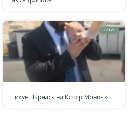
из Острополь
ТИКУН
Тикун Парнаса на Кевер Моноах