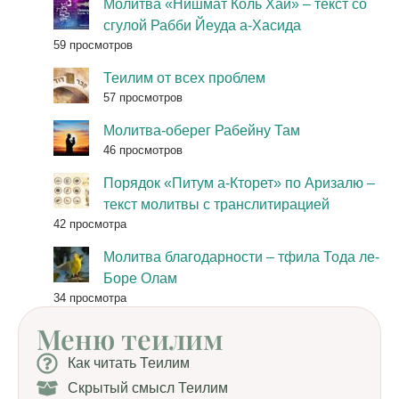
Молитва «Нишмат Коль Хай» – текст со
сгулой Рабби Йеуда а-Хасида
59 просмотров
Теилим от всех проблем
57 просмотров
Молитва-оберег Рабейну Там
46 просмотров
Порядок «Питум а-Кторет» по Аризалю –
текст молитвы с транслитирацией
42 просмотра
Молитва благодарности – тфила Тода ле-
Боре Олам
34 просмотра
Меню теилим
Как читать Теилим
Скрытый смысл Теилим