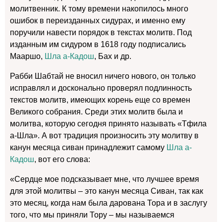
молитвенник. К тому времени накопилось много
ошибок в переизданных сидурах, и именно ему
поручили навести порядок в текстах молитв. Под
изданным им сидуром в 1618 году подписались
Мааршо,
Шла а-Кадош
, Бах и др.
Рабби Шабтай не вносил ничего нового, он только
исправлял и досконально проверял подлинность
текстов молитв, имеющих корень еще со времен
Великого собрания. Среди этих молитв была и
молитва, которую сегодня принято называть «Тфила
а-Шла». А вот традиция произносить эту молитву в
канун месяца сиван принадлежит самому
Шла а-
Кадош
, вот его слова:
«Сердце мое подсказывает мне, что лучшее время
для этой молитвы – это канун месяца Cиван, так как
это месяц, когда нам была дарована Тора и в заслугу
того, что мы приняли Тору – мы называемся