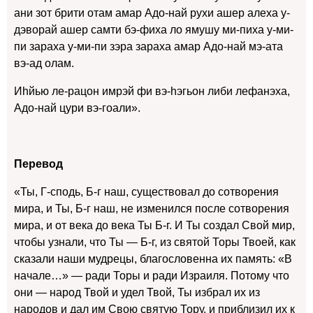
ани зот брити отам амар Адо-най рухи ашер алеха у-
дэворай ашер самти бэ-фиха ло ямушу ми-пиха у-ми-
пи зараха у-ми-пи зэра зараха амар Адо-най мэ-ата
вэ-ад олам.
Иhйью ле-рацон имрэй фи вэ-hэгьон либи лефанэха,
Адо-най цури вэ-гоали».
Перевод
«Ты, Г-сподь, Б-г наш, существовал до сотворения
мира, и Ты, Б-г наш, не изменился после сотворения
мира, и от века до века Ты Б-г. И Ты создал Свой мир,
чтобы узнали, что Ты — Б-г, из святой Торы Твоей, как
сказали наши мудрецы, благословенна их память: «В
начале…» — ради Торы и ради Израиля. Потому что
они — народ Твой и удел Твой, Ты избрал их из
народов и дал им Свою святую Тору, и приблизил их к