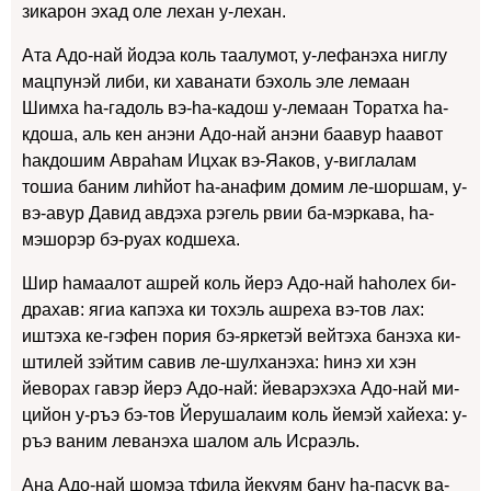
зикарон эхад оле лехан у-лехан.
Ата Адо-най йодэа коль таалумот, у-лефанэха ниглу
мацпунэй либи, ки хаванати бэхоль эле лемаан
Шимха hа-гадоль вэ-hа-кадош у-лемаан Торатха hа-
кдоша, аль кен анэни Адо-най анэни баавур hаавот
hакдошим Авраhам Ицхак вэ-Яаков, у-виглалам
тошиа баним лиhйот hа-анафим домим ле-шоршам, у-
вэ-авур Давид авдэха рэгель рвии ба-мэркава, hа-
мэшорэр бэ-руах кодшеха.
Шир hамаалот ашрей коль йерэ Адо-най hаhолех би-
драхав: ягиа капэха ки тохэль ашреха вэ-тов лах:
иштэха ке-гэфен пория бэ-яркетэй вейтэха банэха ки-
штилей зэйтим савив ле-шулханэха: hинэ хи хэн
йеворах гавэр йерэ Адо-най: йеварэхэха Адо-най ми-
цийон у-ръэ бэ-тов Йерушалаим коль йемэй хайеха: у-
ръэ ваним леванэха шалом аль Исраэль.
Ана Адо-най шомэа тфила йекуям бану hа-пасук ва-