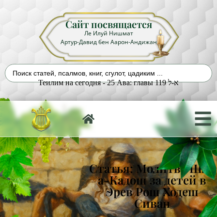
Сайт посвящается
Ле Илуй Нишмат
Артур-Давид бен Аарон-Андижан
Теилим на сегодня - 25 Ава: главы 119 א-ל
Статья: Молитва Шла
а-Кадош за детей в
Эрев Рош Ходеш
Сиван