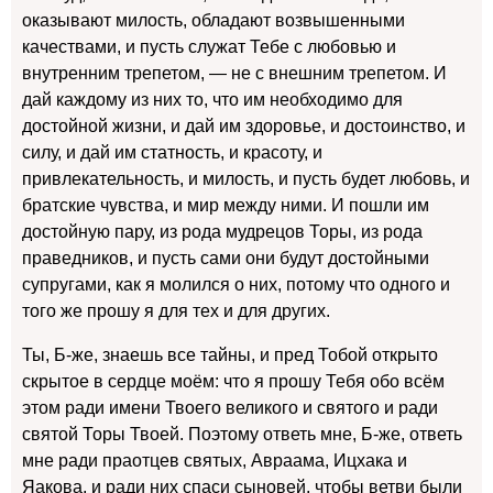
оказывают милость, обладают возвышенными
качествами, и пусть служат Тебе с любовью и
внутренним трепетом, — не с внешним трепетом. И
дай каждому из них то, что им необходимо для
достойной жизни, и дай им здоровье, и достоинство, и
силу, и дай им статность, и красоту, и
привлекательность, и милость, и пусть будет любовь, и
братские чувства, и мир между ними. И пошли им
достойную пару, из рода мудрецов Торы, из рода
праведников, и пусть сами они будут достойными
супругами, как я молился о них, потому что одного и
того же прошу я для тех и для других.
Ты, Б-же, знаешь все тайны, и пред Тобой открыто
скрытое в сердце моём: что я прошу Тебя обо всём
этом ради имени Твоего великого и святого и ради
святой Торы Твоей. Поэтому ответь мне, Б-же, ответь
мне ради праотцев святых, Авраама, Ицхака и
Яакова, и ради них спаси сыновей, чтобы ветви были