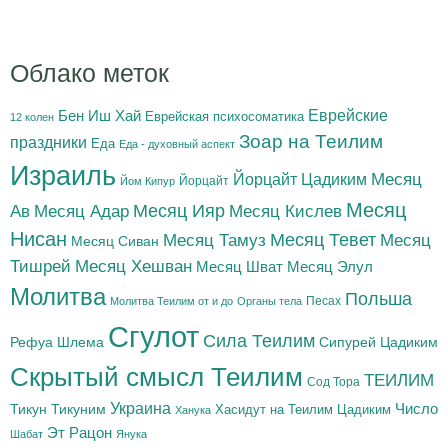
Облако меток
Бен Иш Хай
Еврейские
Еврейская психосоматика
12 колен
Зоар на Теилим
праздники
Еда
Еда - духовный аспект
Израиль
Йорцайт Цадиким
Месяц
Йорцайт
Йом Кипур
Месяц
Месяц Адар
Месяц Ияр
Месяц Кислев
Ав
Нисан
Месяц Тамуз
Месяц Тевет
Месяц
Месяц Сиван
Тишрей
Месяц Хешван
Месяц Шват
Месяц Элул
Молитва
Польша
Песах
Молитва Теилим от и до
Органы тела
Сгулот
Сила Теилим
Рефуа Шлема
Сипурей Цадиким
Скрытый смысл Теилим
ТЕИЛИМ
Сод Тора
Украина
Тикун
Тикуним
Число
Цадиким
Хасидут на Теилим
Ханука
Эт Рацон
Шабат
Янука