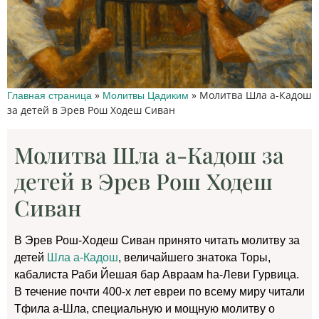
»
»
Молитва Шла а-Кадош
Главная страница
Молитвы Цадиким
за детей в Эрев Рош Ходеш Сиван
Молитва Шла а-Кадош за
детей в Эрев Рош Ходеш
Сиван
В Эрев Рош-Ходеш Сиван принято читать молитву за
детей
Шла а-Кадош
, величайшего знатока Торы,
кабалиста Раби Йешая бар Авраам hа-Леви Гурвица.
В течение почти 400-х лет евреи по всему миру читали
Тфила а-Шла, специальную и мощную молитву о