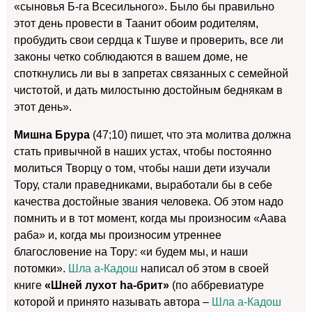
«сыновья Б-га Всесильного». Было бы правильно
этот день провести в Таанит обоим родителям,
пробудить свои сердца к Тшуве и проверить, все ли
законы четко соблюдаются в вашем доме, не
споткнулись ли вы в запретах связанных с семейной
чистотой, и дать милостыню достойным беднякам в
этот день».
Мишна Брура
(47;10) пишет, что эта молитва должна
стать привычной в наших устах, чтобы постоянно
молиться Творцу о том, чтобы наши дети изучали
Тору, стали праведниками, выработали бы в себе
качества достойные звания человека. Об этом надо
помнить и в тот момент, когда мы произносим «Аава
раба» и, когда мы произносим утреннее
благословение на Тору: «и будем мы, и наши
потомки».
Шла а-Кадош
написал об этом в своей
книге
«Шней лухот hа-брит»
(по аббревиатуре
которой и принято называть автора –
Шла а-Кадош