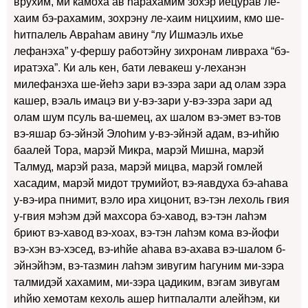
врухим, ми камоха ав hарахамим зохэр йецурав ле-
хаим бэ-рахамим, зохрэну ле-хаим ницхиим, кмо ше-
hитпалель Авраhам авину “лу Ишмаэль ихье
лефанэха” у-фершу работэйну зихронам ливраха “бэ-
иратэха”. Ки аль кен, бати левакеш у-леханэн
милефанэха ше-йеhэ зари вэ-зэра зари ад олам зэра
кашер, вэаль имацэ ви у-вэ-зари у-вэ-зэра зари ад
олам шум псуль ва-шемец, ах шалом вэ-эмет вэ-тов
вэ-яшар бэ-эйнэй Элоhим у-вэ-эйнэй адам, вэ-иhйю
баалей Тора, марэй Микра, марэй Мишна, марэй
Талмуд, марэй раза, марэй мицва, марэй гомлей
хасадим, марэй мидот трумийот, вэ-яавдуха бэ-аhава
у-вэ-ира пнимит, вэло ира хицонит, вэ-тэн лехоль гвия
у-гвия мэhэм дэй махсора бэ-хавод, вэ-тэн лаhэм
бриют вэ-хавод вэ-хоах, вэ-тэн лаhэм кома вэ-йофи
вэ-хэн вэ-хэсед, вэ-иhйе аhава вэ-ахава вэ-шалом б-
эйнэйhэм, вэ-тазмин лаhэм зивугим hагуним ми-зэра
талмидэй хахамим, ми-зэра цадиким, вэгам зивугам
иhйю хемотам кехоль ашер hитпалалти алейhэм, ки