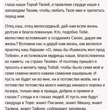
глаза наши Торой Твоей, и привлеки сердце наше к
заповедям Твоим, чтобы любить Твоё имя и трепетать
перед ним.
Отец наш, отец милосердный, дай нам всем жизнь
долгую и благословенную. Кто, подобно Тебе,
милостиво вспоминает о созданиях Своих, даруя им
жизнь? Вспомни нас и даруй нам жизнь, как молился
праотец наш Авраам: «О, лишь бы Ишмаэль жил пред
Тобою», и истолковали мудрецы наши, благословенна
их память: «в страхе Твоём». И поэтому пришёл я
просить и молить пред Тобой, чтобы было семя моё и
семя семени моего навеки семенем кашерным. И
пусть не будет ни во мне, ни в потомстве моём, ни в
потомстве потомства моего никогда никакого порока и
позора, только мир и правда, доброе и прямое в
глазах Г-спода и в глазах людей. И пусть они будут
сведущи в Торе: знают Писание, знают Мишну, знают
Талмуд, знают Тайное, соблюдают заповеди,