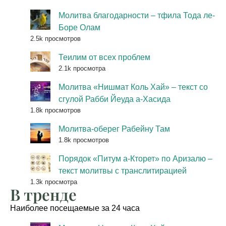
Молитва благодарности – тфила Тода ле-
Боре Олам
2.5k просмотров
Теилим от всех проблем
2.1k просмотра
Молитва «Нишмат Коль Хай» – текст со
сгулой Рабби Йеуда а-Хасида
1.8k просмотров
Молитва-оберег Рабейну Там
1.8k просмотров
Порядок «Питум а-Кторет» по Аризалю –
текст молитвы с транслитирацией
1.3k просмотра
В тренде
Наиболее посещаемые за 24 часа