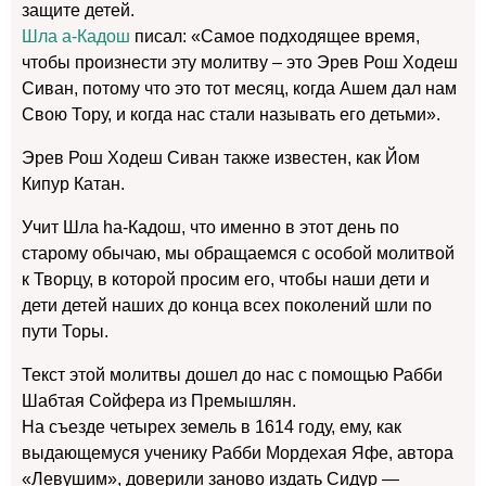
защите детей.
Шла а-Кадош
писал: «Самое подходящее время,
чтобы произнести эту молитву – это Эрев Рош Ходеш
Сиван, потому что это тот месяц, когда Ашем дал нам
Свою Тору, и когда нас стали называть его детьми».
Эрев Рош Ходеш Сиван также известен, как Йом
Кипур Катан.
Учит Шла hа-Кадош, что именно в этот день по
старому обычаю, мы обращаемся с особой молитвой
к Творцу, в которой просим его, чтобы наши дети и
дети детей наших до конца всех поколений шли по
пути Торы.
Текст этой молитвы дошел до нас с помощью Рабби
Шабтая Сойфера из Премышлян.
На съезде четырех земель в 1614 году, ему, как
выдающемуся ученику Рабби Мордехая Яфе, автора
«Левушим», доверили заново издать Сидур —