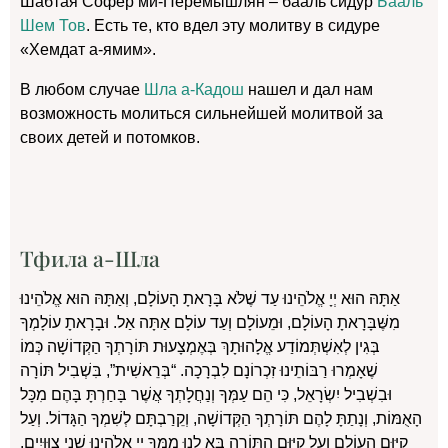
Шабтая Софер ми-Перемышлян – бааль сидур
Бааль
Шем Тов
. Е
сть те, кто вдел эту молитву в сидуре
«Хемдат а-ямим».
В любом случае
Шла а-Кадош
нашел и дал нам
возможность молиться сильнейшей молитвой за
своих детей и потомков.
Тфила а-Шла
אַתָּהּ הוּא יְיָ אֱלֹהֵינוּ עַד שֶׁלֹּא בָּרָאתָ הָעוֹלָם, וְאַתָּהּ הוּא אֱלֹהֵינוּ
מִשֶּׁבָּרָאתָ הָעוֹלָם, וּמֵעוֹלָם וְעַד עוֹלָם אַתָּה אַל. וּבָרָאתָ עוֹלָמְךָ
בְּגִין לְאִשְׁתְּמוֹדַע אֱלָהוּתָךְ בְּאֶמְצָעוּת תּוֹרָתְךָ הַקְּדוֹשָׁה כְּמוֹ
שֶׁאָמְרוּ רַבּוֹתֵינוּ זִכְרוֹנָם לִבְרָכָה. “בְּרֵאשִׁית”, בִּשְׁבִיל תּוֹרָה
וּבִשְׁבִיל יִשְׂרָאֵל, כִּי הֵם עַמְּךָ וְנַחֲלָתְךָ אֲשֶׁר בָּחַרְתָּ בָּהֶם מִכָּל
הָאֻמּוֹת, וְנָתַתָּ לָהֶם תּוֹרָתְךָ הַקְּדוֹשָׁה, וְקֵרַבְתָּם לְשִׁמְךָ הַגָּדוֹל. וְעַל
קִיּוּם הָעוֹלָם וְעַל קִיּוּם הַתּוֹרָה בָּא לָנוּ מִמְּךָ יְיָ אֱלֹהֵינוּ שְׁנֵי צִוּוּיִים.