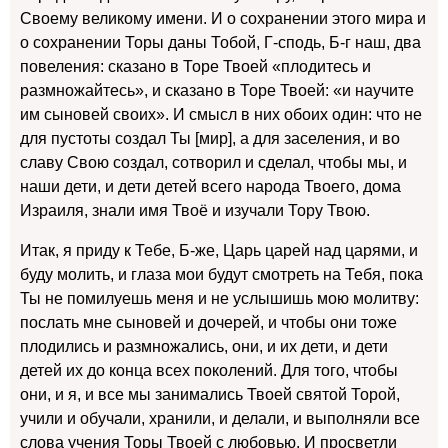
Своему великому имени. И о сохранении этого мира и
о сохранении Торы даны Тобой, Г-сподь, Б-г наш, два
повеления: сказано в Торе Твоей «плодитесь и
размножайтесь», и сказано в Торе Твоей: «и научите
им сыновей своих». И смысл в них обоих один: что не
для пустоты создал Ты [мир], а для заселения, и во
славу Свою создал, сотворил и сделал, чтобы мы, и
наши дети, и дети детей всего народа Твоего, дома
Израиля, знали имя Твоё и изучали Тору Твою.
Итак, я приду к Тебе, Б-же, Царь царей над царями, и
буду молить, и глаза мои будут смотреть на Тебя, пока
Ты не помилуешь меня и не услышишь мою молитву:
послать мне сыновей и дочерей, и чтобы они тоже
плодились и размножались, они, и их дети, и дети
детей их до конца всех поколений. Для того, чтобы
они, и я, и все мы занимались Твоей святой Торой,
учили и обучали, хранили, и делали, и выполняли все
слова учения Торы Твоей с любовью. И просветли