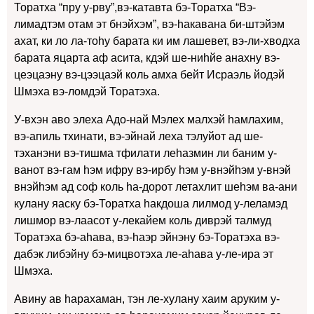
Торатха “пру у-рву”,вэ-катавта бэ-Торатха “Вэ-
лимадтэм отам эт бнэйхэм”, вэ-hакавана би-штэйэм
ахат, ки ло ла-тоhу барата ки им лашевет, вэ-ли-хводха
барата яцарта аф асита, кдэй ше-ниhйе анахну вэ-
цеэцаэну вэ-цээцаэй коль амха бейт Исраэль йодэй
Шмэха вэ-ломдэй Торатэха.
У-вхэн аво элеха Адо-най Мэлех малхэй hамлахим,
вэ-апиль тхинати, вэ-эйнай леха тэлуйот ад ше-
тэханэни вэ-тишма тфилати леhазмин ли баним у-
ванот вэ-гам hэм ифру вэ-ирбу hэм у-внэйhэм у-внэй
внэйhэм ад соф коль hа-дорот летахлит шеhэм ва-ани
кулану яаску бэ-Торатха hакдоша лилмод у-леламэд
лишмор вэ-лаасот у-лекайем коль диврэй талмуд
Торатэха бэ-аhава, вэ-hаэр эйнэну бэ-Торатэха вэ-
дабэк либэйну бэ-мицвотэха ле-аhава у-ле-ира эт
Шмэха.
Авину ав hарахаман, тэн ле-хулану хаим аруким у-