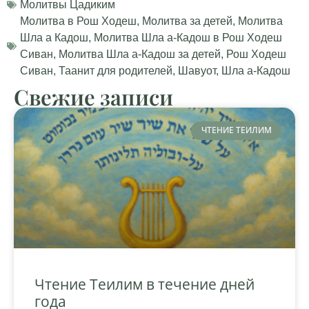
Молитвы Цадиким
Молитва в Рош Ходеш
,
Молитва за детей
,
Молитва
Шла а Кадош
,
Молитва Шла а-Кадош в Рош Ходеш
Сиван
,
Молитва Шла а-Кадош за детей
,
Рош Ходеш
Сиван
,
Таанит для родителей
,
Шавуот
,
Шла а-Кадош
Свежие записи
ЧТЕНИЕ ТЕИЛИМ
Чтение Теилим в течение дней
года