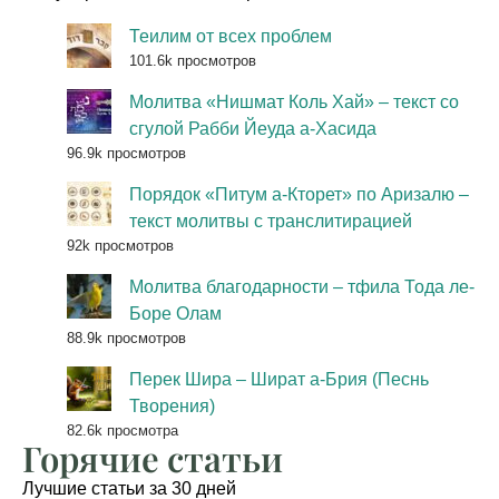
Теилим от всех проблем
101.6k просмотров
Молитва «Нишмат Коль Хай» – текст со
сгулой Рабби Йеуда а-Хасида
96.9k просмотров
Порядок «Питум а-Кторет» по Аризалю –
текст молитвы с транслитирацией
92k просмотров
Молитва благодарности – тфила Тода ле-
Боре Олам
88.9k просмотров
Перек Шира – Шират а-Брия (Песнь
Творения)
82.6k просмотра
Горячие статьи
Лучшие статьи за 30 дней