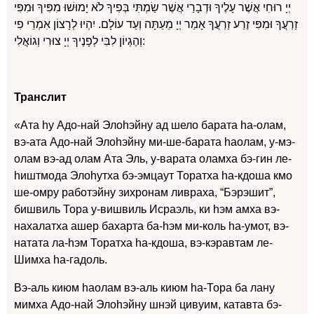
יְיָ רוּחִי אֲשֶׁר עָלֶיךָ וּדְבָרַי אֲשֶׁר שַׂמְתִּי בְּפִיךָ לֹא יָמוּשׁוּ מִפִּיךָ וּמִפִּי
זַרְעֲךָ וּמִפִּי זֶרַע זַרְעֲךָ אָמַר יְיָ מֵעַתָּה וְעַד עוֹלָם. יִהְיוּ לְרָצוֹן אִמְרֵי פִי
וְהֶגְיוֹן לִבִּי לְפָנֶיךָ יְיָ צוּרִי וְגוֹאֲלִי:
Транслит
«Ата hу Адо-най Элоhэйну ад шело барата hа-олам,
вэ-ата Адо-най Элоhэйну ми-ше-барата hаолам, у-мэ-
олам вэ-ад олам Ата Эль, у-варата оламха бэ-гин ле-
hиштмода Элоhутха бэ-эмцаут Торатха hа-кдоша кмо
ше-омру работэйну зихронам ливраха, “Бэрэшит”,
бишвиль Тора у-вишвиль Исраэль, ки hэм амха вэ-
нахалатха ашер бахарта ба-hэм ми-коль hа-умот, вэ-
натата ла-hэм Торатха hа-кдоша, вэ-кэравтам ле-
Шимха hа-гадоль.
Вэ-аль киюм hаолам вэ-аль киюм hа-Тора ба лану
мимха Адо-най Элоhэйну шнэй цивуим, катавта бэ-