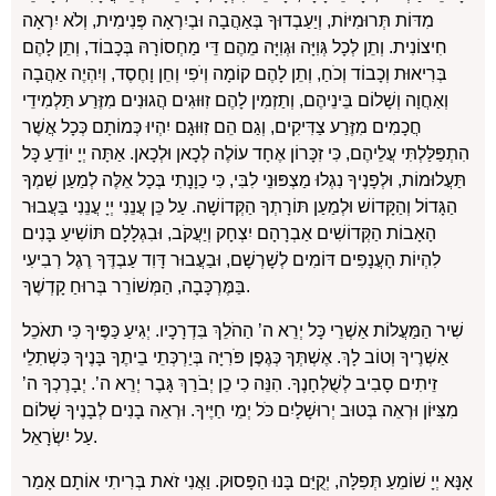
מִדּוֹת תְּרוּמִיּוֹת, וְיַעַבְדוּךָ בְּאַהֲבָה וּבְיִרְאָה פְּנִימִית, וְלֹא יִרְאָה
חִיצוֹנִית. וְתֵן לְכָל גְּוִיָּה וּגְוִיָּה מֵהֶם דֵּי מַחְסוֹרָהּ בְּכָבוֹד, וְתֵן לָהֶם
בְּרִיאוּת וְכָבוֹד וְכֹחַ, וְתֵן לָהֶם קוֹמָה וְיֹפִי וְחֵן וָחֶסֶד, וְיִהְיֶה אַהֲבָה
וְאַחֲוָה וְשָׁלוֹם בֵּינֵיהֶם, וְתַזְמִין לָהֶם זִוּוּגִים הֲגוּנִים מִזֶּרַע תַּלְמִידֵי
חֲכָמִים מִזֶּרַע צַדִּיקִים, וְגַם הֵם זִוּוּגָם יִהְיוּ כְּמוֹתָם כְּכָל אֲשֶׁר
הִתְפַּלַּלְתִּי עֲלֵיהֶם, כִּי זִכָּרוֹן אֶחָד עוֹלֶה לְכָאן וּלְכָאן. אַתָּה יְיָ יוֹדֵעַ כָּל
תַּעֲלוּמוֹת, וּלְפָנֶיךָ נִגְלוּ מַצְפּוּנֵי לִבִּי, כִּי כַוָנָתִי בְּכָל אֵלֶּה לְמַעַן שִׁמְךָ
הַגָּדוֹל וְהַקָּדוֹשׁ וּלְמַעַן תּוֹרָתְךָ הַקְּדוֹשָׁה. עַל כֵּן עֲנֵנִי יְיָ עֲנֵנִי בַּעֲבוּר
הָאָבוֹת הַקְּדוֹשִׁים אַבְרָהָם יִצְחָק וְיַעֲקֹב, וּבִגְלָלָם תּוֹשִׁיעַ בָּנִים
לִהְיוֹת הָעֲנָפִים דּוֹמִים לְשָׁרְשָׁם, וּבַעֲבוּר דָּוִד עַבְדֶּךָ רֶגֶל רְבִיעִי
בַּמֶּרְכָּבָה, הַמְּשׁוֹרֵר בְּרוּחַ קָדְשֶׁךָ.
שִׁיר הַמַּעֲלוֹת אַשְׁרֵי כָּל יְרֵא ה’ הַהֹלֵךְ בִּדְרָכָיו. יְגִיעַ כַּפֶּיךָ כִּי תאֹכֵל
אַשְׁרֶיךָ וְטוֹב לָךְ. אֶשְׁתְּךָ כְּגֶפֶן פֹּרִיָּה בְּיַרְכְּתֵי בֵיתֶךָ בָּנֶיךָ כִּשְׁתִלֵי
זֵיתִים סָבִיב לְשֻׁלְחָנֶךָ. הִנֵּה כִי כֵן יְבֹרַךְ גָּבֶר יְרֵא ה’. יְבָרֶכְךָ ה’
מִצִּיּוֹן וּרְאֵה בְּטוּב יְרוּשָׁלָיִם כֹּל יְמֵי חַיֶּיךָ. וּרְאֵה בָנִים לְבָנֶיךָ שָׁלוֹם
עַל יִשְׂרָאֵל.
אָנָּא יְיָ שׁוֹמֵעַ תְּפִלָּה, יְקֻיַּם בָּנוּ הַפָּסוּק. וַאֲנִי זֹאת בְּרִיתִי אוֹתָם אָמַר