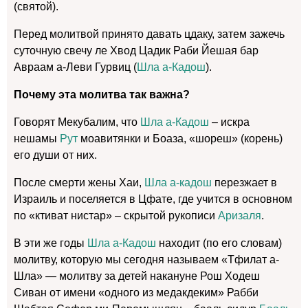
(святой).
Перед молитвой принято давать цдаку, затем зажечь
суточную свечу ле Хвод Цадик Раби Йешая бар
Авраам а-Леви Гурвиц (
Шла а-Кадош
).
Почему эта молитва так важна?
Говорят Мекубалим, что
Шла а-Кадош
– искра
нешамы
Рут
моавитянки и Боаза, «шореш» (корень)
его души от них.
После смерти жены Хаи,
Шла а-кадош
перезжает в
Израиль и поселяется в Цфате, где
учится в основном
по «ктиват нистар» – скрытой рукописи
Аризаля
.
В эти же годы
Шла а-Кадош
находит (по его словам)
молитву, которую мы сегодня называем «Тфилат а-
Шла» — молитву за детей накануне Рош Ходеш
Сиван от имени «одного из медакдеким» Рабби