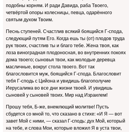
подобны корням. И ради Давида, раба Твоего,
четвёртой опоры колесницы, певца, одарённого
святым духом Твоим.
Песнь ступеней. Счастлив всякий боящийся Г-спода,
следующий путям Его. Когда ешь ты (от) плодов труда
рук твоих, счастлив ты и благо тебе. Жена твоя, как
лоза виноградная плодоносная, во внутренних покоях
дома твоего; сыновья твои, как молодые деревца
масличные, вокруг стола твоего. Вот так
благословится муж, боящийся Г-спода. Благословит
тебя Г-сподь с Цийона и увидишь благополучие
Иерусалима во все дни жизни твоей. И увидишь
сыновей у сыновей твоих. Мир над Израилем!
Прошу тебя, Б-же, внемлющий молитве! Пусть
сбудется со мной то, что сказано в стихе: «И Я — вот
завет Мой с ними, — сказал Г-сподь: дух Мой, который
на тебе, и слова Мои, которые вложил Я в уста твои,