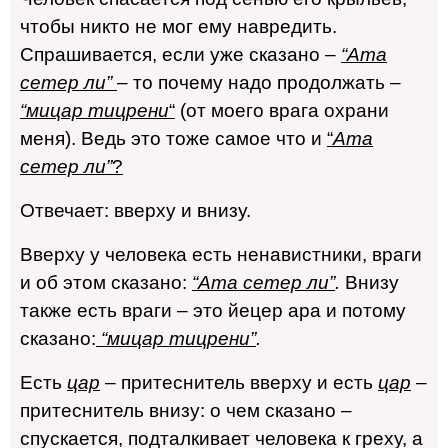
чтобы никто не мог ему навредить.
Спрашивается, если уже сказано –
“Ата
сетер ли”
– то почему надо продолжать –
“мицар тицрени
“
(от моего врага охрани
меня). Ведь это тоже самое что и
“
Ата
сетер ли”
?
Отвечает: вверху и внизу.
Вверху у человека есть ненавистники, враги
и об этом сказано:
“Ата сетер ли”
.
Внизу
также есть враги – это йецер ара и потому
сказано:
“мицар тицрени”
.
Есть
цар
– притеснитель вверху и есть
цар
–
притеснитель внизу: о чем сказано –
спускается, подталкивает человека к греху, а