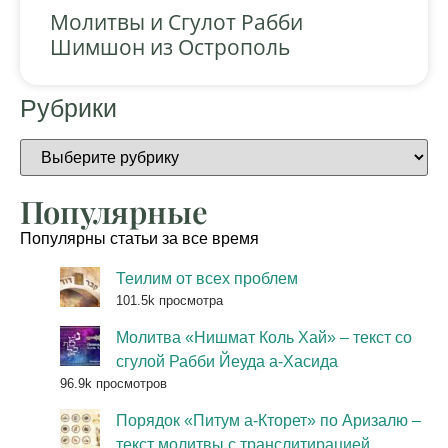
Молитвы и Сгулот Рабби
Шимшон из Острополь
Рубрики
Популярные
Популярны статьи за все время
Теилим от всех проблем
101.5k просмотра
Молитва «Нишмат Коль Хай» – текст со
сгулой Рабби Йеуда а-Хасида
96.9k просмотров
Порядок «Питум а-Кторет» по Аризалю –
текст молитвы с транслитирацией