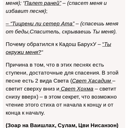
меня); “
Палет раней”
– (спасет меня и
избавит песня)
;
– “Тицрени ли сетер Ата”
– (спасешь меня
от беды,Спаситель, скрываешь Ты меня).
Почему обратился к Кадош БарухУ –
“
Ты
окружи меня?
“
Причина в том, что в этих песнях есть
ступени, достаточные для спасения. В этой
песне есть 2 вида Света (
Свет Хасадим
–
светит сверху вниз и
Свет Хохма
– светит
снизу вверх) – в этом секрет, что возможно
чтение этого стиха от начала к концу и от
конца к началу.
(Зоар на Ваишлах, Сулам, Цви Нисанзон)