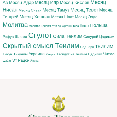
Месяц
Месяц Адар
Месяц Ияр
Месяц Кислев
Ав
Нисан
Месяц Тамуз
Месяц Тевет
Месяц
Месяц Сиван
Тишрей
Месяц Хешван
Месяц Шват
Месяц Элул
Молитва
Польша
Песах
Молитва Теилим от и до
Органы тела
Сгулот
Сила Теилим
Рефуа Шлема
Сипурей Цадиким
Скрытый смысл Теилим
ТЕИЛИМ
Сод Тора
Украина
Тикун
Тикуним
Число
Цадиким
Хасидут на Теилим
Ханука
Эт Рацон
Шабат
Янука