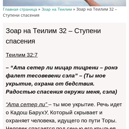
»
»
Зоар на Теилим 32 –
Главная страница
Зоар на Теилим
Ступени спасения
Зоар на Теилим 32 – Ступени
спасения
Теилим 32:7
–
“Ата сетер ли мицар тицрени – ронэ
фалет тесовевени сэла” –
(Ты мое
укрытие, охрана от бедствия.
Радостью спасения окружи меня, сэла)
“Ата сетер ли”
– ты мое укрытие. Речь идет
о Кадош БарухУ, Который скрывает и
охраняет человека, идущего по пути Торы.
Человек спасается под сенью его крыльев,