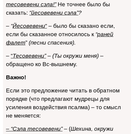
тесовевени сэла!”
Не точнее было бы
сказать:
“йесовевени сэла”
?
– “
Йесовевени
“
– было бы сказано если,
если бы сказанное относилось к
“
раней
фалет
”
(песни спасения).
–
“
Тесовевени”
–
(Ты окружи меня)
–
обращено ко Вс-вышнему.
Важно!
Если это предложение читать в обратном
порядке (что предлагают мудрецы для
усиления воздействия псалма) – то смысл
не меняется:
– “Сэла тесовевени”
– (
Шехина, окружи