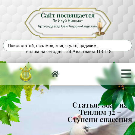
Сайт посвящается
Ле Илуй Нишмат
Артур-Давид бен Аарон-Андижан
Теилим на сегодня - 24 Ава: главы 113-118
Статья: Зоар на
Теилим 32 –
Ступени спасения