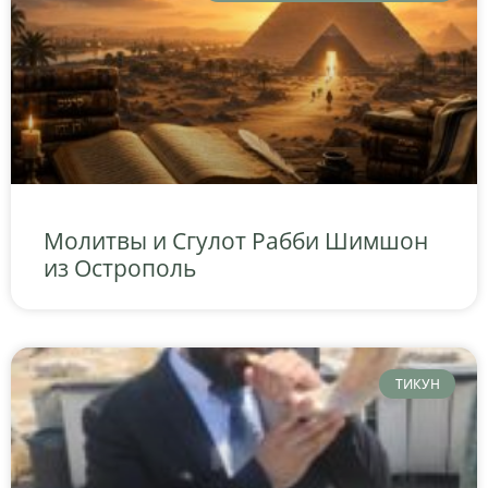
Молитвы и Сгулот Рабби Шимшон
из Острополь
ТИКУН