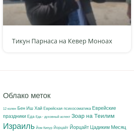
Тикун Парнаса на Кевер Моноах
Облако меток
Бен Иш Хай
Еврейские
Еврейская психосоматика
12 колен
Зоар на Теилим
праздники
Еда
Еда - духовный аспект
Израиль
Йорцайт Цадиким
Месяц
Йорцайт
Йом Кипур