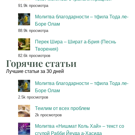
91.9k просмотра
Молитва благодарности – тфила Тода ле-
Боре Олам
88.9k просмотра
Перек Шира – Шират а-Брия (Песнь
Творения)
82.6k просмотров
Горячие статьи
Лучшие статьи за 30 дней
Молитва благодарности – тфила Тода ле-
Боре Олам
2.5k просмотров
Теилим от всех проблем
2k просмотров
Молитва «Нишмат Коль Хай» – текст со
сгулой Рабби Йеуда а-Хасида