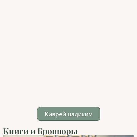
Киврей цадиким
Книги и Брошюры