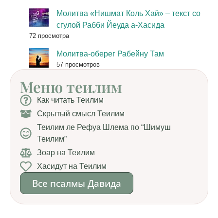
Молитва «Нишмат Коль Хай» – текст со
сгулой Рабби Йеуда а-Хасида
72 просмотра
Молитва-оберег Рабейну Там
57 просмотров
Меню теилим
Как читать Теилим
Скрытый смысл Теилим
Теилим ле Рефуа Шлема по “Шимуш
Теилим”
Зоар на Теилим
Хасидут на Теилим
Все псалмы Давида