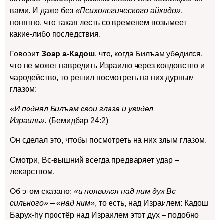
вами. И даже без
«Психологического айкидо»
,
понятно, что такая лесть со временем возымеет
какие-либо последствия.
Говорит
Зоар а-Кадош
, что, когда Билъам убедился,
что не может навредить Израилю через колдовство и
чародейство, то решил посмотреть на них дурным
глазом:
«И поднял Билъам свои глаза и увидел
Израиль».
(Бемидбар 24:2)
Он сделал это, чтобы посмотреть на них злым глазом.
Смотри, Вс-вышний всегда предваряет удар –
лекарством.
Об этом сказано:
«и появился над ним дух Вс-
сильного» – «над ним»
, то есть, над Израилем: Кадош
Барух-hу простёр над Израилем этот дух – подобно