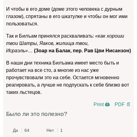
И чтобы в его доме (доме этого человека с дурным
глазом), спрятаны в его шкатулке и чтобы он мог ими
пользоваться.
Так и Билъам принялся расхваливать:
«как хороши
твои Шатры, Яаков, жилища твои,
Исраэль»…
(Зоар на Балак, пер. Рав Цви Нисанзон)
В наши дни техника Билъама имеет место быть и
работает на все сто, а многие из нас уже
прочувствовали это на себе. Остается мгновенно
реагировать, а лучше не подпускать к себе близко вот
таких льстецов.
Print 🖨
PDF 📄
Было ли это полезно?
Да
64
Нет
1