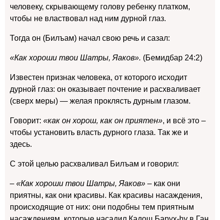
человеку, скрывающему голову ребенку платком,
чтобы не властвовал над ним дурной глаз.
Тогда он (Билъам) начал свою речь и сазал:
«Как хороши твои Шатры, Яаков».
(Бемидбар 24:2)
Известен признак человека, от которого исходит
дурной глаз: он оказывает почтение и расхваливает
(сверх меры) — желая проклясть дурным глазом.
Говорит:
«как он хорош, как он приятен»
, и всё это –
чтобы установить власть дурного глаза. Так же и
здесь.
С этой целью расхваливал Билъам и говорил:
– «Как хороши твои Шатры, Яаков» –
как они
приятны, как они красивы. Как красивы насаждения,
происходящие от них: они подобны тем приятным
насаждениям, которые насадил Кадош Барух-hy в Ган