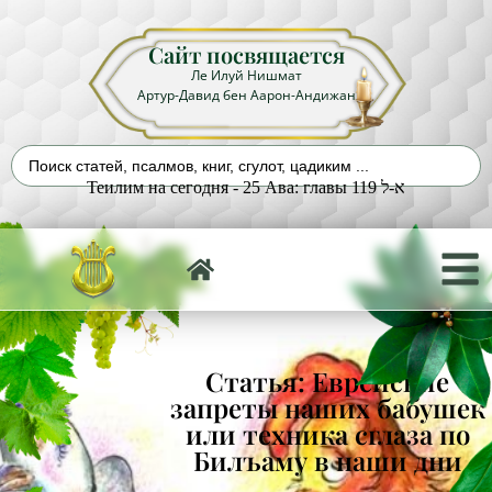
Сайт посвящается
Ле Илуй Нишмат
Артур-Давид бен Аарон-Андижан
Теилим на сегодня - 25 Ава: главы 119 א-ל
Статья: Еврейские
запреты наших бабушек
или техника сглаза по
Билъаму в наши дни