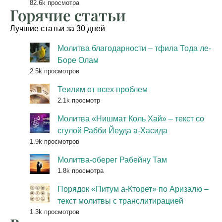
82.6k просмотра
Горячие статьи
Лучшие статьи за 30 дней
Молитва благодарности – тфила Тода ле-
Боре Олам
2.5k просмотров
Теилим от всех проблем
2.1k просмотр
Молитва «Нишмат Коль Хай» – текст со
сгулой Рабби Йеуда а-Хасида
1.9k просмотров
Молитва-оберег Рабейну Там
1.8k просмотра
Порядок «Питум а-Кторет» по Аризалю –
текст молитвы с транслитирацией
1.3k просмотров