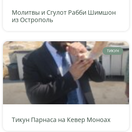
Молитвы и Сгулот Рабби Шимшон
из Острополь
ТИКУН
Тикун Парнаса на Кевер Моноах