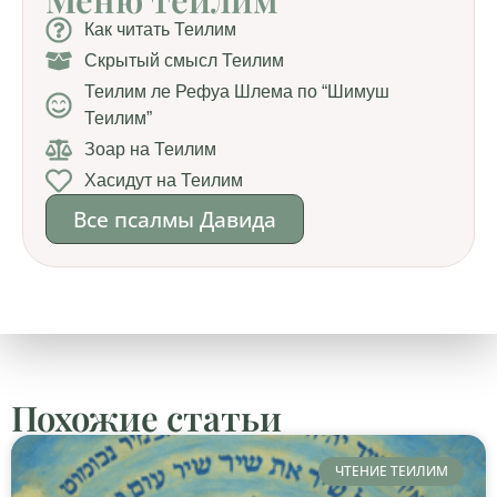
Как читать Теилим
Скрытый смысл Теилим
Теилим ле Рефуа Шлема по “Шимуш
Теилим”
Зоар на Теилим
Хасидут на Теилим
Все псалмы Давида
Похожие статьи
ЧТЕНИЕ ТЕИЛИМ