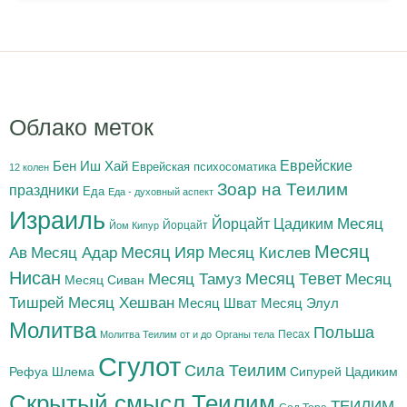
Облако меток
Бен Иш Хай
Еврейские
Еврейская психосоматика
12 колен
Зоар на Теилим
праздники
Еда
Еда - духовный аспект
Израиль
Йорцайт Цадиким
Месяц
Йорцайт
Йом Кипур
Месяц
Месяц Адар
Месяц Ияр
Месяц Кислев
Ав
Нисан
Месяц Тамуз
Месяц Тевет
Месяц
Месяц Сиван
Тишрей
Месяц Хешван
Месяц Шват
Месяц Элул
Молитва
Польша
Песах
Молитва Теилим от и до
Органы тела
Сгулот
Сила Теилим
Рефуа Шлема
Сипурей Цадиким
Скрытый смысл Теилим
ТЕИЛИМ