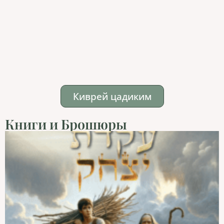
Киврей цадиким
Книги и Брошюры