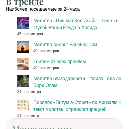
В тренде
Наиболее посещаемые за 24 часа
Молитва «Нишмат Коль Хай» – текст со
сгулой Рабби Йеуда а-Хасида
45 просмотров
Молитва-оберег Рабейну Там
40 просмотров
Теилим от всех проблем
40 просмотров
Молитва благодарности – тфила Тода ле-
Боре Олам
34 просмотра
Порядок «Питум а-Кторет» по Аризалю –
текст молитвы с транслитирацией
31 просмотр
Меню теилим