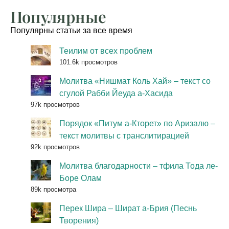
Популярные
Популярны статьи за все время
Теилим от всех проблем
101.6k просмотров
Молитва «Нишмат Коль Хай» – текст со
сгулой Рабби Йеуда а-Хасида
97k просмотров
Порядок «Питум а-Кторет» по Аризалю –
текст молитвы с транслитирацией
92k просмотров
Молитва благодарности – тфила Тода ле-
Боре Олам
89k просмотра
Перек Шира – Шират а-Брия (Песнь
Творения)