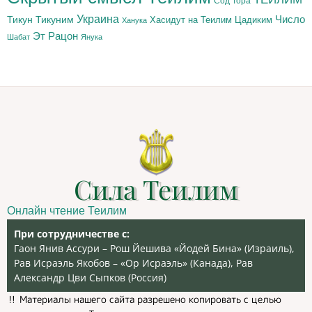
Сод Тора
Украина
Тикун
Тикуним
Число
Цадиким
Хасидут на Теилим
Ханука
Эт Рацон
Шабат
Янука
Сила Теилим
Онлайн чтение Теилим
При сотрудничестве с:
Гаон Янив Ассури – Рош Йешива «Йодей Бина» (Израиль),
Рав Исраэль Якобов – «Ор Исраэль» (Канада), Рав
Александр Цви Сыпков (Россия)
‼️ Материалы нашего сайта разрешено копировать с целью