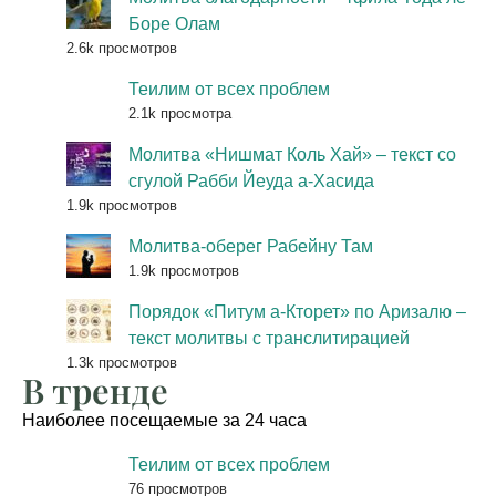
Боре Олам
2.6k просмотров
Теилим от всех проблем
2.1k просмотра
Молитва «Нишмат Коль Хай» – текст со
сгулой Рабби Йеуда а-Хасида
1.9k просмотров
Молитва-оберег Рабейну Там
1.9k просмотров
Порядок «Питум а-Кторет» по Аризалю –
текст молитвы с транслитирацией
1.3k просмотров
В тренде
Наиболее посещаемые за 24 часа
Теилим от всех проблем
76 просмотров