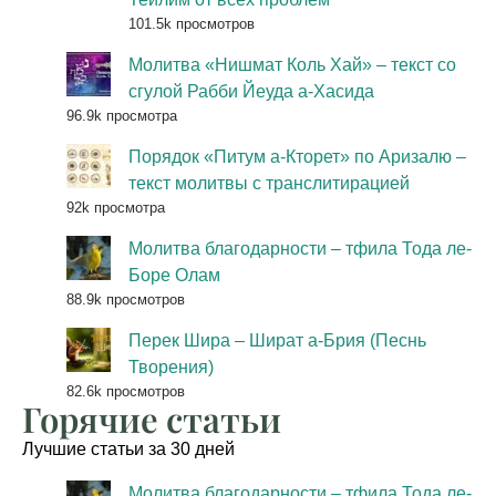
101.5k просмотров
Молитва «Нишмат Коль Хай» – текст со
сгулой Рабби Йеуда а-Хасида
96.9k просмотра
Порядок «Питум а-Кторет» по Аризалю –
текст молитвы с транслитирацией
92k просмотра
Молитва благодарности – тфила Тода ле-
Боре Олам
88.9k просмотров
Перек Шира – Шират а-Брия (Песнь
Творения)
82.6k просмотров
Горячие статьи
Лучшие статьи за 30 дней
Молитва благодарности – тфила Тода ле-