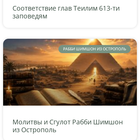
Соответствие глав Теилим 613-ти
заповедям
РАББИ ШИМШОН ИЗ ОСТРОПОЛЬ
Молитвы и Сгулот Рабби Шимшон
из Острополь