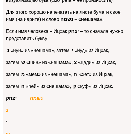
визуализацию букв (смотреть – не произносить).
Для этого хорошо напечатать на листе бумаги свое
имя (на иврите) и слово
נשמה – «нешама»
.
Если имя человека – Ицхак
יצחק
– то сначала нужно
представить букву
נ
«нун» из «нешама», затем
י
«йуд» из Ицхак,
затем
ש
«шин» из «нешама»,
צ
«цади» из Ицхак,
затем
מ
«мем» из «нешама»,
ח
«хет» из Ицхак,
затем
ה
«hей» из «нешама»,
ק
«куф» из Ицхак.
נשמה
יצחק
נ
י