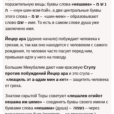
поразительную вещь: буквы слова
«нешама» – נ ש מ
ה
– «нун-шин-мэм-hэй», а две центральные буквы
этого слова –
ש מ
– «шин-мем» – образовывают
слово
שם
– имя. То есть в самом слове душа уже
заключено имя.
Йецер ара
(дурное начало) побуждает человека к
грехам, и, так как оно находится с человеком с самого
рождения, то человек часто пасует перед ним,
привыкая идти у него на поводу.
Большие Мекубалим дают нам красивую
Сгулу
против побуждений Йецер ара
и это сгула –
«леациль эт а-адам мин а-хет»
– защитить человека
от греха.
Знатоки скрытой Торы советуют
«лешалев отийот
нешама им шемо»
– соединять буквы своего имени с
буквами слова
«нешама»
(душа) –
נשמה
– через