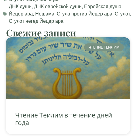
ДНК души
,
ДНК еврейской души
,
Еврейская душа
,
Йецер ара
,
Нешама
,
Сгула против Йецер ара
,
Сгулот
,
Сгулот негед Йецер ара
Свежие записи
ЧТЕНИЕ ТЕИЛИМ
Чтение Теилим в течение дней
года