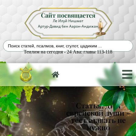
Сайт посвящается
Ле Илуй Нишмат
Артур-Давид бен Аарон-Андижан
Теилим на сегодня - 24 Ава: главы 113-118
Статья: ДНК
еврейской души –
тест сдавать не
нужно