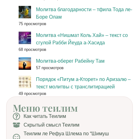
Молитва благодарности – тфила Тода ле-
Боре Олам
75 просмотров
Молитва «Нишмат Коль Хай» – текст со
сгулой Рабби Йеуда а-Хасида
68 просмотров
Молитва-оберег Рабейну Там
57 просмотров
Порядок «Питум а-Кторет» по Аризалю –
текст молитвы с транслитирацией
49 просмотров
Меню теилим
Как читать Теилим
Скрытый смысл Теилим
Теилим ле Рефуа Шлема по “Шимуш