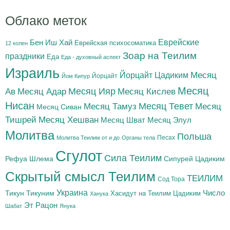
Облако меток
Бен Иш Хай
Еврейские
Еврейская психосоматика
12 колен
Зоар на Теилим
праздники
Еда
Еда - духовный аспект
Израиль
Йорцайт Цадиким
Месяц
Йорцайт
Йом Кипур
Месяц
Месяц Адар
Месяц Ияр
Месяц Кислев
Ав
Нисан
Месяц Тамуз
Месяц Тевет
Месяц
Месяц Сиван
Тишрей
Месяц Хешван
Месяц Шват
Месяц Элул
Молитва
Польша
Песах
Молитва Теилим от и до
Органы тела
Сгулот
Сила Теилим
Рефуа Шлема
Сипурей Цадиким
Скрытый смысл Теилим
ТЕИЛИМ
Сод Тора
Украина
Тикун
Тикуним
Число
Цадиким
Хасидут на Теилим
Ханука
Эт Рацон
Шабат
Янука