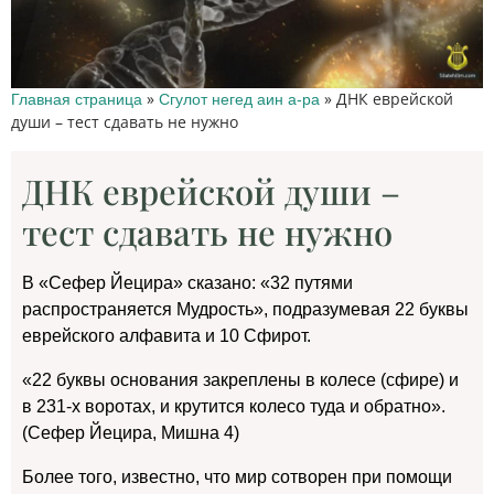
»
»
ДНК еврейской
Главная страница
Сгулот негед аин а-ра
души – тест сдавать не нужно
ДНК еврейской души –
тест сдавать не нужно
В «Сефер Йецира» сказано: «32 путями
распространяется Мудрость», подразумевая 22 буквы
еврейского алфавита и 10 Сфирот.
«22 буквы основания закреплены в колесе (сфире) и
в 231-х воротах, и крутится колесо туда и обратно».
(Сефер Йецира, Мишна 4)
Более того, известно, что мир сотворен при помощи