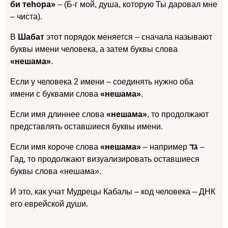
би теhора»
– (Б-г мой, душа, которую Ты даровал мне
– чиста).
В
Шабат
этот порядок меняется – сначала называют
буквы имени человека, а затем буквы слова
«нешама»
.
Если у человека 2 имени – соединять нужно оба
имени с буквами слова
«нешама»
.
Если имя длиннее слова
«нешама»
, то продолжают
представлять оставшиеся буквы имени.
Если имя короче слова
«нешама»
– например
גד
–
Гад, то продолжают визуализировать оставшиеся
буквы слова «нешама».
И это, как учат Мудрецы Кабалы – код человека – ДНК
его еврейской души.