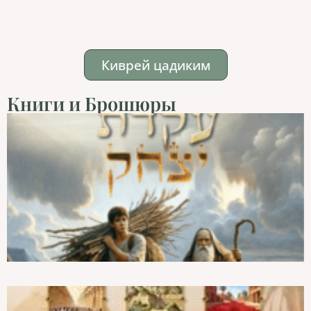
Киврей цадиким
Книги и Брошюры