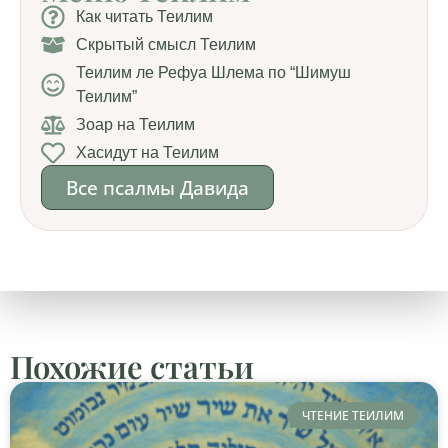
Как читать Теилим
Скрытый смысл Теилим
Теилим ле Рефуа Шлема по “Шимуш
Теилим”
Зоар на Теилим
Хасидут на Теилим
Все псалмы Давида
Похожие статьи
ЧТЕНИЕ ТЕИЛИМ