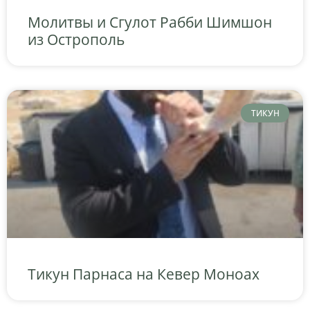
Молитвы и Сгулот Рабби Шимшон
из Острополь
ТИКУН
Тикун Парнаса на Кевер Моноах