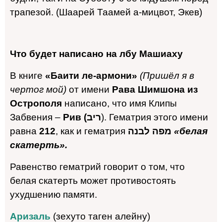
трапезой. (Шаарей Таамей а-мицвот, Экев)
Что будет написано на лбу Машиаху
В книге
«
Баити ле-армони
»
(Пришёл я в
чертог мой)
от имени
Р
ава Шимш
она из
Острополя
написано, что имя Клипы
Забвения –
Рив
(ריב
). Гематрия этого имени
равна
212
, как и гематрия
מפה לבנה
«белая
скатерть».
Равенство гематрий говорит о том, что
белая скатерть может противостоять
ухудшению памяти.
Аризаль
(зехуто таген алейну)