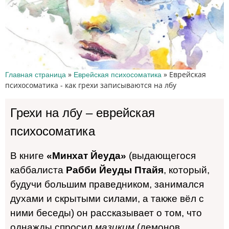
»
»
Еврейская
Главная страница
Еврейская психосоматика
психосоматика - как грехи записываются на лбу
Грехи на лбу – еврейская
психосоматика
В книге
«Минхат Йеуда»
(выдающегося
каббалиста
Рабби
Йеуды Птайя
, который,
будучи большим праведником, занимался
духами и скрытыми силами, а также вёл с
ними беседы) он рассказывает о том, что
однажды спросил
мазиким
(демонов