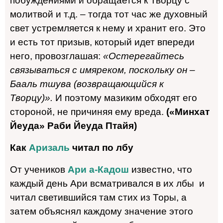
побуждениями и обращается к Творцу с
молитвой и т.д. – тогда тот час же духовный
свет устремляется к нему и хранит его. Это
и есть тот призыв, который идет впереди
него, провозглашая:
«Остерегайтесь
связываться с имяреком, поскольку он –
Бааль тшува (возвращающийся к
Творцу)».
И поэтому мазиким обходят его
стороной, не причиняя ему вреда.
(«Минхат
Йеуда» Раби
Йеуда Птайя)
Как
Аризаль
читал по лбу
От учеников
Ари а-Кадош
известно, что
каждый день Ари всматривался в их лбы и
читал светившийся там стих из Торы, а
затем объяснял каждому значение этого