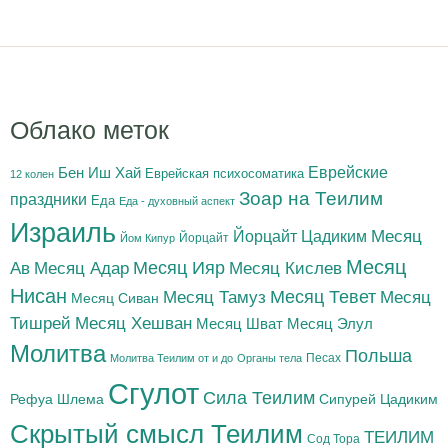
Облако меток
Бен Иш Хай
Еврейские
Еврейская психосоматика
12 колен
Зоар на Теилим
праздники
Еда
Еда - духовный аспект
Израиль
Йорцайт Цадиким
Месяц
Йорцайт
Йом Кипур
Месяц
Месяц Адар
Месяц Ияр
Месяц Кислев
Ав
Нисан
Месяц Тамуз
Месяц Тевет
Месяц
Месяц Сиван
Тишрей
Месяц Хешван
Месяц Шват
Месяц Элул
Молитва
Польша
Песах
Молитва Теилим от и до
Органы тела
Сгулот
Сила Теилим
Рефуа Шлема
Сипурей Цадиким
Скрытый смысл Теилим
ТЕИЛИМ
Сод Тора