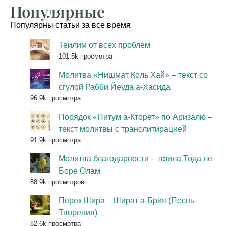
Популярные
Популярны статьи за все время
Теилим от всех проблем
101.5k просмотра
Молитва «Нишмат Коль Хай» – текст со
сгулой Рабби Йеуда а-Хасида
96.9k просмотра
Порядок «Питум а-Кторет» по Аризалю –
текст молитвы с транслитирацией
91.9k просмотра
Молитва благодарности – тфила Тода ле-
Боре Олам
88.9k просмотров
Перек Шира – Шират а-Брия (Песнь
Творения)
82.6k просмотра