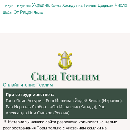
Украина
Тикун
Тикуним
Число
Цадиким
Хасидут на Теилим
Ханука
Эт Рацон
Шабат
Янука
Сила Теилим
Онлайн чтение Теилим
При сотрудничестве с:
Гаон Янив Ассури – Рош Йешива «Йодей Бина» (Израиль),
Рав Исраэль Якобов – «Ор Исраэль» (Канада), Рав
Александр Цви Сыпков (Россия)
‼️ Материалы нашего сайта разрешено копировать с целью
распространения Торы только с указанием ссылки на