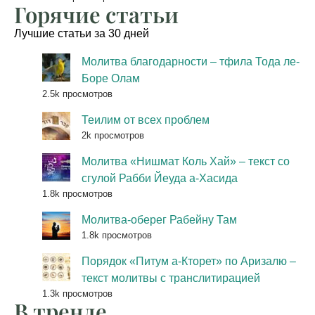
Горячие статьи
Лучшие статьи за 30 дней
Молитва благодарности – тфила Тода ле-
Боре Олам
2.5k просмотров
Теилим от всех проблем
2k просмотров
Молитва «Нишмат Коль Хай» – текст со
сгулой Рабби Йеуда а-Хасида
1.8k просмотров
Молитва-оберег Рабейну Там
1.8k просмотров
Порядок «Питум а-Кторет» по Аризалю –
текст молитвы с транслитирацией
1.3k просмотров
В тренде