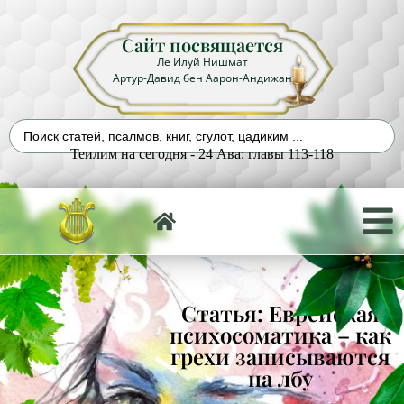
Сайт посвящается
Ле Илуй Нишмат
Артур-Давид бен Аарон-Андижан
Теилим на сегодня - 24 Ава: главы 113-118
Статья: Еврейская
психосоматика – как
грехи записываются
на лбу