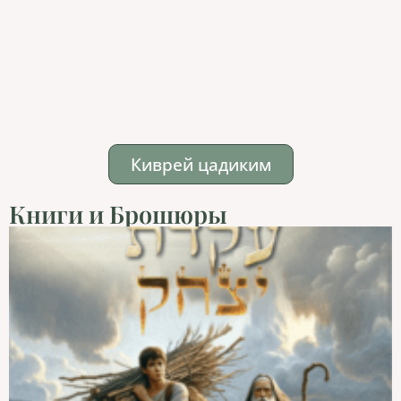
Киврей цадиким
Книги и Брошюры