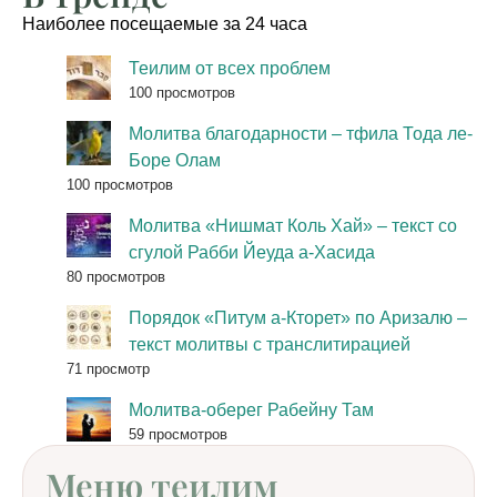
Наиболее посещаемые за 24 часа
Теилим от всех проблем
100 просмотров
Молитва благодарности – тфила Тода ле-
Боре Олам
100 просмотров
Молитва «Нишмат Коль Хай» – текст со
сгулой Рабби Йеуда а-Хасида
80 просмотров
Порядок «Питум а-Кторет» по Аризалю –
текст молитвы с транслитирацией
71 просмотр
Молитва-оберег Рабейну Там
59 просмотров
Меню теилим