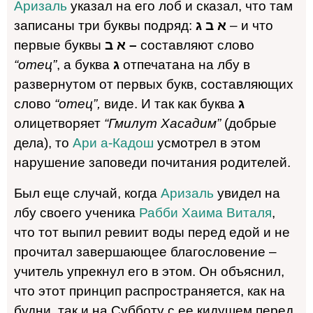
Аризаль
указал на его лоб и сказал, что там
записаны три буквы подряд:
א ב ג
– и что
первые буквы
א ב –
составляют слово
“отец”
, а буква
ג
отпечатана на лбу в
развернутом от первых букв, составляющих
слово
“отец”,
виде. И так как буква
ג
олицетворяет
“Гмилут Хасадим”
(добрые
дела), то
Ари а-Кадош
усмотрел в этом
нарушение заповеди почитания родителей.
Был еще случай, когда
Аризаль
увидел на
лбу своего ученика
Рабби Хаима Виталя
,
что тот выпил ревиит воды перед едой и не
прочитал завершающее благословение –
учитель упрекнул его в этом. Он объяснил,
что этот принцип распространяется, как на
будни, так и на Субботу с ее кидушем перед