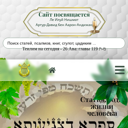
Сайт посвящается
Ле Илуй Нишмат
Артур-Давид бен Аарон-Андижан
Теилим на сегодня - 26 Ава: главы 119 מ-ת
Статья: Годы
жизни
человека