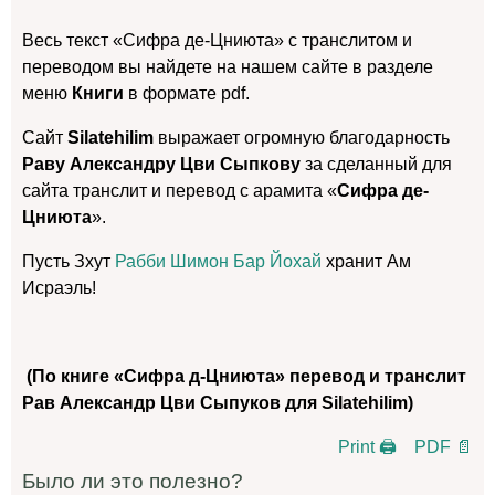
Весь текст «Сифра де-Цниюта» с транслитом и
переводом вы найдете на нашем сайте в разделе
меню
Книги
в формате pdf.
Сайт
Silatehilim
выражает огромную благодарность
Раву Александру Цви Сыпкову
за сделанный для
сайта транслит и перевод с арамита «
Сифра де-
Цниюта
».
Пусть Зхут
Рабби Шимон Бар Йохай
хранит Ам
Исраэль!
(По книге «Сифра д-Цниюта» перевод и транслит
Рав Александр Цви Сыпуков для Silatehilim)
Print 🖨
PDF 📄
Было ли это полезно?