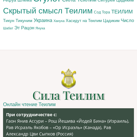
Скрытый смысл Теилим
ТЕИЛИМ
Сод Тора
Украина
Тикун
Тикуним
Число
Цадиким
Хасидут на Теилим
Ханука
Эт Рацон
Шабат
Янука
Сила Теилим
Онлайн чтение Теилим
При сотрудничестве с:
Гаон Янив Ассури – Рош Йешива «Йодей Бина» (Израиль),
Рав Исраэль Якобов – «Ор Исраэль» (Канада), Рав
Александр Цви Сыпков (Россия)