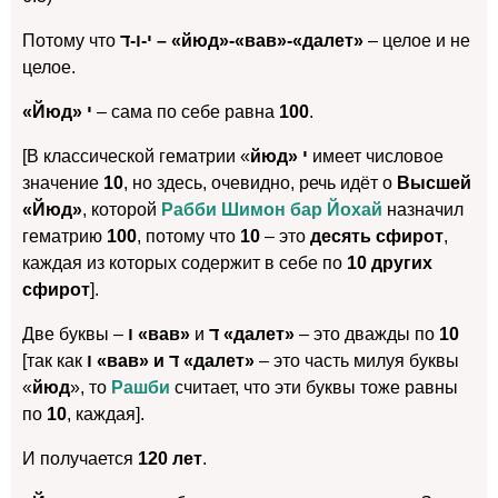
Потому что
י-ו-ד – «йюд»-«вав»-«далет»
– целое и не
целое.
«Йюд» י
– сама по себе равна
100
.
[В классической гематрии «
йюд» י
имеет числовое
значение
10
, но здесь, очевидно, речь идёт о
Высшей
«Йюд»
, которой
Рабби Шимон бар Йохай
назначил
гематрию
100
, потому что
10
– это
десять сфирот
,
каждая из которых содержит в себе по
10 других
сфирот
].
Две буквы –
ו «вав»
и
ד «далет»
– это дважды по
10
[так как
ו «вав» и ד «далет»
– это часть милуя буквы
«
йюд
», то
Рашби
считает, что эти буквы тоже равны
по
10
, каждая].
И получается
120 лет
.