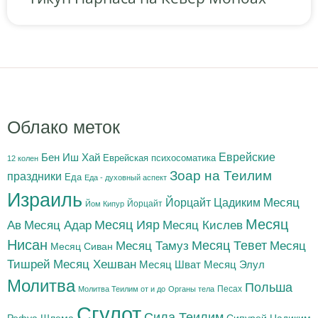
Облако меток
Бен Иш Хай
Еврейские
Еврейская психосоматика
12 колен
Зоар на Теилим
праздники
Еда
Еда - духовный аспект
Израиль
Йорцайт Цадиким
Месяц
Йорцайт
Йом Кипур
Месяц
Месяц Адар
Месяц Ияр
Месяц Кислев
Ав
Нисан
Месяц Тамуз
Месяц Тевет
Месяц
Месяц Сиван
Тишрей
Месяц Хешван
Месяц Шват
Месяц Элул
Молитва
Польша
Песах
Молитва Теилим от и до
Органы тела
Сгулот
Сила Теилим
Рефуа Шлема
Сипурей Цадиким