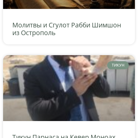
Молитвы и Сгулот Рабби Шимшон
из Острополь
ТИКУН
Тикун Парнаса на Кевер Моноах