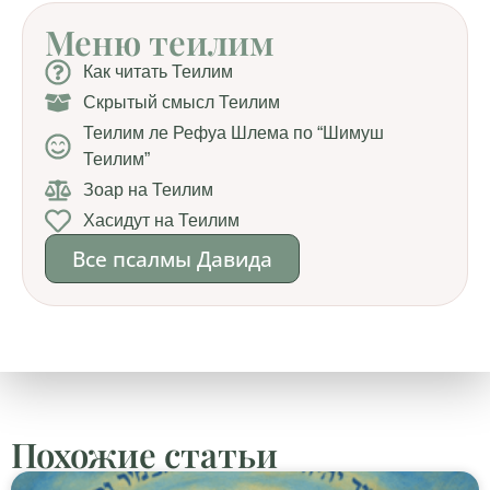
Меню теилим
Как читать Теилим
Скрытый смысл Теилим
Теилим ле Рефуа Шлема по “Шимуш
Теилим”
Зоар на Теилим
Хасидут на Теилим
Все псалмы Давида
Похожие статьи