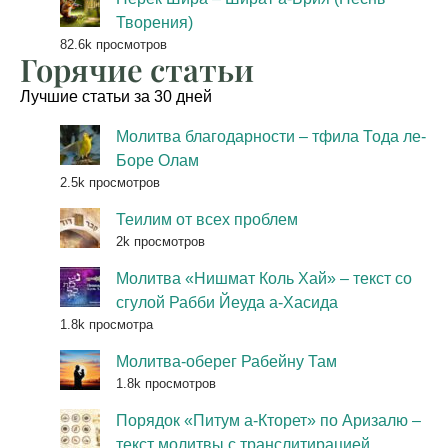
Творения)
82.6k просмотров
Горячие статьи
Лучшие статьи за 30 дней
Молитва благодарности – тфила Тода ле-
Боре Олам
2.5k просмотров
Теилим от всех проблем
2k просмотров
Молитва «Нишмат Коль Хай» – текст со
сгулой Рабби Йеуда а-Хасида
1.8k просмотра
Молитва-оберег Рабейну Там
1.8k просмотров
Порядок «Питум а-Кторет» по Аризалю –
текст молитвы с транслитирацией