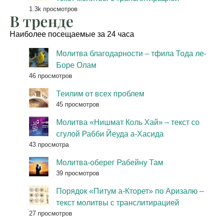
1.3k просмотров
В тренде
Наиболее посещаемые за 24 часа
Молитва благодарности – тфила Тода ле-
Боре Олам
46 просмотров
Теилим от всех проблем
45 просмотров
Молитва «Нишмат Коль Хай» – текст со
сгулой Рабби Йеуда а-Хасида
43 просмотра
Молитва-оберег Рабейну Там
39 просмотров
Порядок «Питум а-Кторет» по Аризалю –
текст молитвы с транслитирацией
27 просмотров