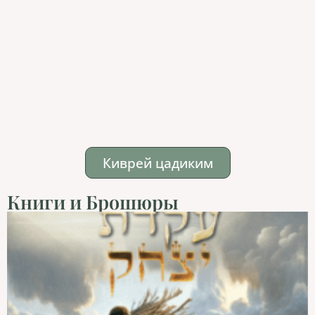
Киврей цадиким
Книги и Брошюры