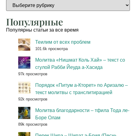
Популярные
Популярны статьи за все время
Теилим от всех проблем
101.6k просмотра
Молитва «Нишмат Коль Хай» – текст со
сгулой Рабби Йеуда а-Хасида
97k просмотров
Порядок «Питум а-Кторет» по Аризалю –
текст молитвы с транслитирацией
92k просмотров
Молитва благодарности – тфила Тода ле-
Боре Олам
89k просмотров
Перек Шира – Шират а-Брия (Песнь