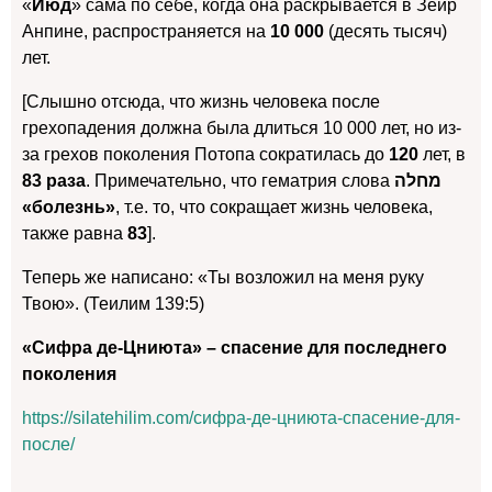
«
Йюд
» сама по себе, когда она раскрывается в Зеир
Анпине, распространяется на
10 000
(десять тысяч)
лет.
[Слышно отсюда, что жизнь человека после
грехопадения должна была длиться 10 000 лет, но из-
за грехов поколения Потопа сократилась до
120
лет, в
83 раза
. Примечательно, что гематрия слова
מחלה
«болезнь»
, т.е. то, что сокращает жизнь человека,
также равна
83
].
Теперь же написано: «Ты возложил на меня руку
Твою». (Теилим 139:5)
«Сифра де-Цниюта» – спасение для последнего
поколения
https://silatehilim.com/сифра-де-цниюта-спасение-для-
после/