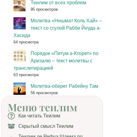
Теилим от всех проблем
95 просмотров
Молитва «Нишмат Коль Хай» –
текст со сгулой Рабби Йеуда а-
Хасида
64 просмотра
Порядок «Питум а-Кторет» по
Аризалю – текст молитвы с
транслитирацией
63 просмотра
Молитва-оберег Рабейну Там
56 просмотров
Меню теилим
Как читать Теилим
Скрытый смысл Теилим
Теилим ле Рефуа Шлема по