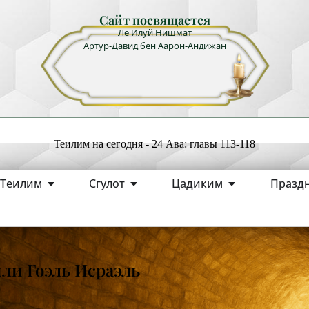
Сайт посвящается
Ле Илуй Нишмат
Артур-Давид бен Аарон-Андижан
Теилим на сегодня - 24 Ава: главы 113-118
Теилим
Сгулот
Цадиким
Празд
или Гоэль Исраэль