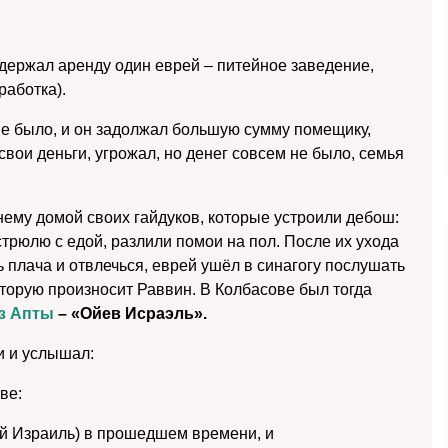
 держал аренду один еврей – питейное заведение,
работка).
не было, и он задолжал большую сумму помещику,
свои деньги, угрожал, но денег совсем не было, семья
нему домой своих гайдуков, которые устроили дебош:
стрюлю с едой, разлили помои на пол. После их ухода
 плача и отвлечься, еврей ушёл в синагогу послушать
торую произносит Раввин. В Колбасове был тогда
з Апты
– «Ойев Исраэль».
и и услышал:
ве:
й Израиль) в прошедшем времени, и