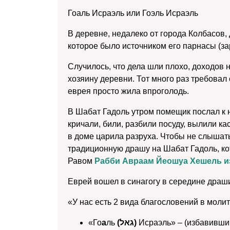
Гоаль Исраэль или Гоэль Исраэль
В деревне, недалеко от города Колбасов,
которое было источником его парнасы (за
Случилось, что дела шли плохо, доходов 
хозяину деревни. Тот много раз требовал 
еврея просто жила впроголодь.
В Шабат Гадоль утром помещик послал к 
кричали, били, разбили посуду, вылили ка
в доме царила разруха. Чтобы не слышать
традиционную драшу на Шабат Гадоль, ко
Равом
Рабби Авраам Йеошуа Хешель и
Еврей вошел в синагогу в середине драш
«У нас есть 2 вида благословений в молит
«Го
а
ль
(גאל‎)
Исраэль» – (избавивши