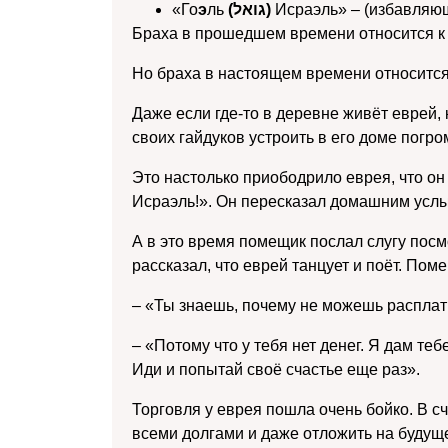
«Го
э
ль
(גואל)
Исраэль» – (избавляю
Браха в прошедшем времени относится к 
Но браха в настоящем времени относится
Даже если где-то в деревне живёт еврей,
своих гайдуков устроить в его доме погро
Это настолько приободрило еврея, что он
Исраэль!». Он пересказал домашним услы
А в это время помещик послал слугу посмо
рассказал, что еврей танцует и поёт. Пом
– «Ты знаешь, почему не можешь распла
– «Потому что у тебя нет денег. Я дам теб
Иди и попытай своё счастье еще раз».
Торговля у еврея пошла очень бойко. В с
всеми долгами и даже отложить на будуще