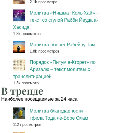
2.1k просмотра
Молитва «Нишмат Коль Хай» –
текст со сгулой Рабби Йеуда а-
Хасида
1.8k просмотра
Молитва-оберег Рабейну Там
1.8k просмотров
Порядок «Питум а-Кторет» по
Аризалю – текст молитвы с
транслитирацией
1.3k просмотр
В тренде
Наиболее посещаемые за 24 часа
Молитва благодарности –
тфила Тода ле-Боре Олам
112 просмотров