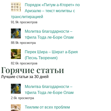
Порядок «Питум а-Кторет» по
Аризалю – текст молитвы с
транслитирацией
91.9k просмотров
Молитва благодарности –
тфила Тода ле-Боре Олам
88.9k просмотра
Перек Шира – Шират а-Брия
(Песнь Творения)
82.6k просмотров
Горячие статьи
Лучшие статьи за 30 дней
Молитва благодарности –
тфила Тода ле-Боре Олам
2.6k просмотра
Теилим от всех проблем