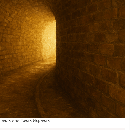
раэль или Гоэль Исраэль