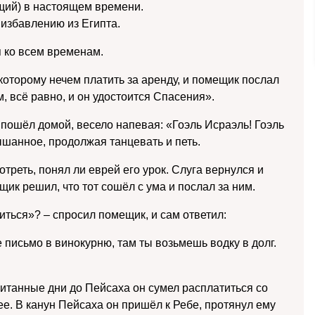
щий) в настоящем времени.
избавлению из Египта.
 ко всем временам.
 которому нечем платить за аренду, и помещик послал
м, всё равно, и он удостоится Спасения».
 пошёл домой, весело напевая: «Гоэль Исраэль! Гоэль
шанное, продолжая танцевать и петь.
треть, понял ли еврей его урок. Слуга
вернулся и
ещик решил, что тот сошёл с ума и послал за ним.
титься»? –
спросил помещик, и сам ответил:
е письмо в винокурню, там ты возьмешь водку в долг.
читанные дни до Пейсаха он сумел расплатиться со
е. В канун Пейсаха он пришёл к Ребе, протянул ему