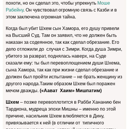
похоти, но он сделал это, чтобы упрекнуть
Моше
Рабейну
. Он чувствовал огромную связь с Казби и в
этом заключена огромная тайна.
Когда был убит Шхем сын Хамора, его душу привели
на Высший Суд. Там он заявил, что не должен быть
наказан за содеянное, так как сделал обрезание. Его
дело отложили до случая с Зимри. Когда душа Зимри,
убитого за разврат, поднялась наверх, на Суде
сказали ему: ты был перевоплощением души Шхема,
сына Хамора, так как при жизни сделал обрезание и
должен был пройти испытание – не брать женщину из
другого народа.Таким образом Шхем был поражен
мечом дважды.
(«Аават Хаим» Мишпатим)
Шхем
– позже перевоплотится в Рабби Хананию бен
Тардиона, мудреца эпохи Мишны – именно по этой
причине, насильник Шхем влюбляется в Дину,
привязывается к ней (в отличии от типичного