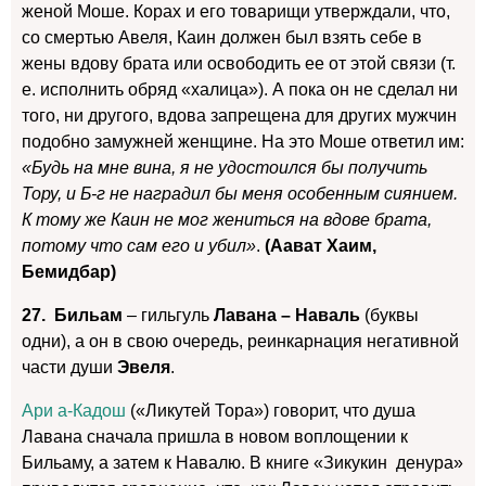
женой Моше. Корах и его товарищи утверждали, что,
со смертью Авеля, Каин должен был взять себе в
жены вдову брата или освободить ее от этой связи (т.
е. исполнить обряд «халица»). А пока он не сделал ни
того, ни другого, вдова запрещена для других мужчин
подобно замужней женщине. На это Моше ответил им:
«Будь на мне вина, я не удостоился бы получить
Тору, и Б-г не наградил бы меня особенным сиянием.
К тому же Каин не мог жениться на вдове брата,
потому что сам его и убил»
.
(Аават Хаим,
Бемидбар)
27. Бильам
– гильгуль
Лавана – Наваль
(буквы
одни), а он в свою очередь, реинкарнация негативной
части души
Эвеля
.
Ари а-Кадош
(«Ликутей Тора») говорит, что душа
Лавана сначала пришла в новом воплощении к
Бильаму, а затем к Навалю. В книге «Зикукин денура»