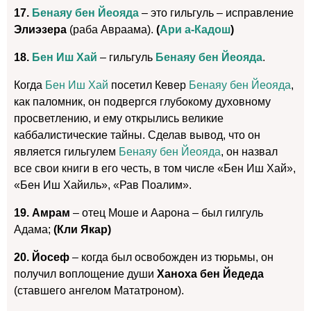
17.
Бенаяу бен Йеояда
– это гильгуль – исправление
Элиэзера
(раба Авраама).
(
Ари а-Кадош
)
18.
Бен Иш Хай
– гильгуль
Бенаяу бен Йеояда
.
Когда
Бен Иш Хай
посетил Кевер
Бенаяу бен Йеояда
,
как паломник, он подвергся глубокому духовному
просветлению, и ему открылись великие
каббалистические тайны. Сделав вывод, что он
является гильгулем
Бенаяу бен Йеояда
, он назвал
все свои книги в его честь, в том числе «Бен Иш Хай»,
«Бен Иш Хайиль», «Рав Поалим».
19. Амрам
– отец Моше и Аарона – был гилгуль
Адама;
(Кли Якар)
20. Йосеф
– когда был освобожден из тюрьмы, он
получил воплощение души
Ханоха бен Йедеда
(ставшего ангелом Мататроном).