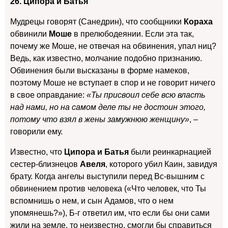
26. Ципора и Батья
Мудрецы говорят (Санедрин), что сообщники
Кораха
обвинили
Моше
в прелюбодеянии. Если эта так,
почему же Моше, не отвечая на обвинения, упал ниц?
Ведь, как известно, молчание подобно признанию.
Обвинения были высказаны в форме намеков,
поэтому Моше не вступает в спор и не говорит ничего
в свое оправдание:
«Ты присвоил себе всю власть
над нами, но на самом деле ты не достоин этого,
потому что взял в жены замужнюю женщину»
, –
говорили ему.
Известно, что
Ципора и Батья
были реинкарнацией
сестер-близнецов
Авеля
, которого убил Каин, завидуя
брату. Когда ангелы выступили перед Вс-вышним с
обвинением против человека («Что человек, что Ты
вспомнишь о нем, и сын Адамов, что о нем
упомянешь?»), Б-г ответил им, что если бы они сами
жили на земле, то неизвестно, смогли бы справиться