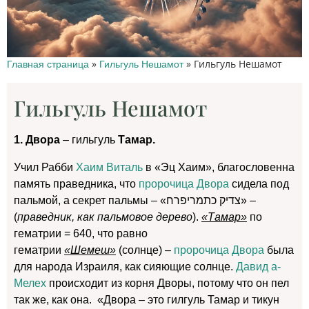
»
»
Гильгуль Нешамот
Главная страница
Гильгуль Нешамот
Гильгуль Нешамот
1. Двора
– гильгуль
Тамар.
Учил Рабби
Хаим Виталь
в «Эц Хаим», благословенна
память праведника, что
пророчица Двора
сидела под
пальмой, а секрет пальмы – «צדיק כתמריפרח» –
(
праведник, как пальмовое дерево
).
«Тамар»
по
гематрии = 640, что равно
гематрии
«Шемеш»
(солнце) –
пророчица Двора
была
для народа Израиля, как сияющие солнце.
Давид а-
Мелех
происходит из корня Дворы, потому что он пел
так же, как она. «Двора – это гилгуль Тамар и тикун