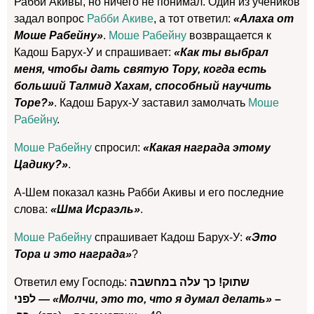
Рабби Акивы, но ничего не понимал. Один из учеников
задал вопрос
Рабби Акиве
, а тот ответил:
«Алаха от
Моше Рабейну»
.
Моше Рабейну
возвращается к
Кадош Барух-У и спрашивает:
«Как ты выбрал
меня, чтобы дать святую Тору, когда есть
больший Талмид Хахам, способный научить
Торе?»
. Кадош Барух-У заставил замолчать
Моше
Рабейну
.
Моше Рабейну
спросил:
«Какая награда этому
Цадику?»
.
А-Шем показал казнь Рабби Акивы и его последние
слова:
«Шма Исраэль»
.
Моше Рабейну
спрашивает Кадош Барух-У:
«Это
Тора и это награда»
?
Ответил ему Господь:
שתוק! כך עלה במחשבה
לפני —
«Молчи, это то, что я думал делать»
–