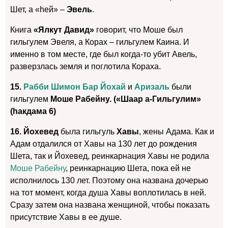
Шет, а «hей» –
Эвель
.
Книга
«Ялкут Давид»
говорит, что Моше был
гильгулем Эвеля, а Корах – гильгулем Каина. И
именно в том месте, где был когда-то убит Авель,
разверзлась земля и поглотила Кораха.
15.
Рабби Шимон Бар Йохай
и
Аризаль
были
гильгулем
Моше Рабейну. («Шаар а-Гильгулим»
(hакдама 6)
16. Йохевед
была гильгуль
Хавы
, жены Адама. Как и
Адам отдалился от Хавы на 130 лет до рождения
Шета, так и Йохевед, реинкарнация Хавы не родила
Моше Рабейну
, реинкарнацию Шета, пока ей не
исполнилось 130 лет. Поэтому она названа дочерью
на тот момент, когда душа Хавы воплотилась в ней.
Сразу затем она названа женщиной, чтобы показать
присутствие Хавы в ее душе.