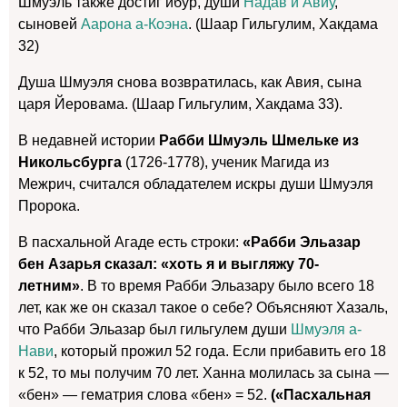
Шмуэль также достиг ибур, души
Надав и Авиу
,
сыновей
Аарона а-Коэна
. (Шаар Гильгулим, Хакдама
32)
Душа Шмуэля снова возвратилась, как Авия, сына
царя Йеровама. (Шаар Гильгулим, Хакдама 33).
В недавней истории
Рабби Шмуэль Шмельке из
Никольсбурга
(1726-1778), ученик Магида из
Межрич, считался обладателем искры души Шмуэля
Пророка.
В пасхальной Агаде есть строки:
«Рабби Эльазар
бен Азарья сказал: «хоть я и выгляжу 70-
летним»
. В то время Рабби Эльазару было всего 18
лет, как же он сказал такое о себе? Объясняют Хазаль,
что Рабби Эльазар был гильгулем души
Шмуэля а-
Нави
, который прожил 52 года. Если прибавить его 18
к 52, то мы получим 70 лет. Ханна молилась за сына —
«бен» — гематрия слова «бен» = 52.
(«Пасхальная