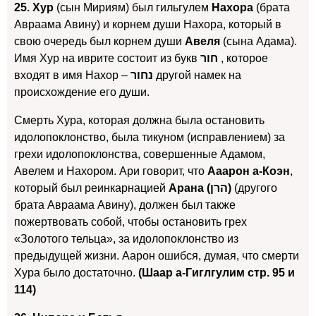
25. Хур
(сын Мириям) был гильгулем
Нахора
(брата
Авраама Авину) и корнем души Нахора, который в
свою очередь был корнем души
Авеля
(сына Адама).
Имя Хур на иврите состоит из букв
חור
, которое
входят в имя Нахор –
נחור
другой намек на
происхождение его души.
Смерть Хура, которая должна была остановить
идолопоклонство, была тикуном (исправлением) за
грехи идолопоклонства, совершенные Адамом,
Авелем и Нахором. Ари говорит, что
Ааарон а-Коэн
,
который был реинкарнацией
Арана (הרן)
(другого
брата Авраама Авину), должен был также
пожертвовать собой, чтобы остановить грех
«Золотого тельца», за идолопоклонство из
предыдущей жизни. Аарон ошибся, думая, что смерти
Хура было достаточно.
(Шаар а-Гиглгулим стр. 95 и
114)