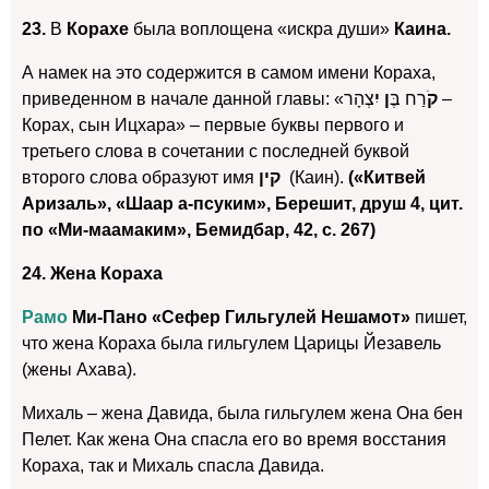
23.
В
Корахе
была воплощена «искра души»
Каина.
А намек на это содержится в самом имени Кораха,
приведенном в начале данной главы: «
צְהָר –
ן יִ
רַח בֶּ
קֹ
Корах, сын Ицхара» – первые буквы первого и
третьего слова в сочетании с последней буквой
второго слова образуют имя
קין
(Каин).
(«Китвей
Аризаль», «Шаар а-псуким», Берешит, друш 4, цит.
по «Ми-маамаким», Бемидбар, 42, с. 267)
24. Жена Кораха
Рамо
Ми-Пано «Сефер Гильгулей Нешамот»
пишет,
что жена Кораха была гильгулем Царицы Йезавель
(жены Ахава).
Михаль – жена Давида, была гильгулем жена Она бен
Пелет. Как жена Она спасла его во время восстания
Кораха, так и Михаль спасла Давида.