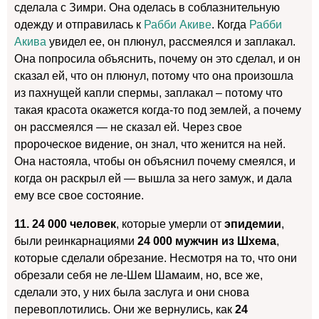
сделала с Зимри. Она оделась в соблазнительную
одежду и отправилась к
Рабби Акиве
. Когда
Рабби
Акива
увидел ее, он плюнул, рассмеялся и заплакал.
Она попросила объяснить, почему он это сделал, и он
сказал ей, что он плюнул, потому что она произошла
из пахнущей капли спермы, заплакал – потому что
такая красота окажется когда-то под землей, а почему
он рассмеялся — не сказал ей. Через свое
пророческое видение, он знал, что женится на ней.
Она настояла, чтобы он объяснил почему смеялся, и
когда он раскрыл ей — вышла за него замуж, и дала
ему все свое состояние.
11. 24 000 человек
, которые умерли от
эпидемии
,
были реинкарнациями
24 000 мужчин из Шхема
,
которые сделали обрезание. Несмотря на то, что они
обрезали себя не ле-Шем Шамаим, но, все же,
сделали это, у них была заслуга и они снова
перевоплотились. Они же вернулись, как
24