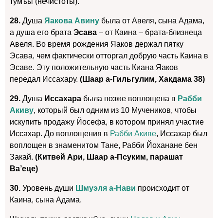
тумъы (нечистоты).
28.
Душа
Яакова Авину
была от Авеля, сына Адама,
а душа его брата
Эсава
– от Каина – брата-близнеца
Авеля. Во время рождения Яаков держал пятку
Эсава, чем фактически отторгал добрую часть Каина в
Эсаве. Эту положительную часть Киана Яаков
передал Иссахару.
(Шаар а-Гильгулим, Хакдама 38)
29.
Душа
Иссахара
была позже воплощена в
Рабби
Акиву
, который был одним из 10 Мучеников, чтобы
искупить продажу Йосефа, в котором принял участие
Иссахар. До воплощения в
Рабби Акиве
, Иссахар был
воплощен в знаменитом Тане, Рабби Йоханане бен
Закай.
(Китвей Ари, Шаар а-Псуким, парашат
Ва’еце)
30.
Уровень души
Шмуэля а-Нави
происходит от
Каина, сына Адама.