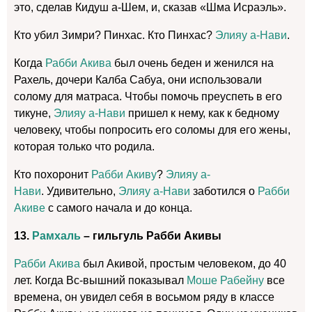
это, сделав Кидуш а-Шем, и, сказав «Шма Исраэль».
Кто убил Зимри? Пинхас. Кто Пинхас?
Элияу а-Нави
.
Когда
Рабби Акива
был очень беден и женился на
Рахель, дочери Калба Сабуа, они использовали
солому для матраса. Чтобы помочь преуспеть в его
тикуне,
Элияу а-Нави
пришел к нему, как к бедному
человеку, чтобы попросить его соломы для его жены,
которая только что родила.
Кто похоронит
Рабби Акиву
?
Элияу а-
Нави
. Удивительно,
Элияу а-Нави
заботился о
Рабби
Акиве
с самого начала и до конца.
13.
Рамхаль
– гильгуль Рабби Акивы
Рабби Акива
был Акивой, простым человеком, до 40
лет. Когда Вс-вышний показывал
Моше Рабейну
все
времена, он увидел себя в восьмом ряду в классе