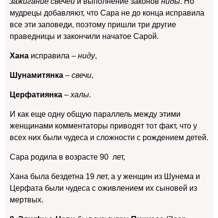
зажигание свечей
и выполнение законов
ниды
. Но
мудрецы добавляют, что Сара не до конца исправила
все эти заповеди, поэтому пришли три другие
праведницы и закончили начатое Сарой.
Хана
исправила –
ниду
,
Шунамитянка
–
свечи
,
Церфатиянка
–
халы
.
И как еще одну общую параллель между этими
женщинами комментаторы приводят тот факт, что у
всех них были чудеса и сложности с рождением детей.
Сара родила в возрасте 90 лет,
Хана была бездетна 19 лет, а у женщин из Шунема и
Церфата были чудеса с оживлением их сыновей из
мертвых.