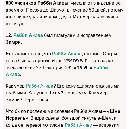
000 учеников Рабби Акивы
, умерли от эпидемии во
время от Песаха до Шавуот в течение 50 дней, потому
что они не уважали друг друга. Их смерть закончила
их тикун.
12.
Рабби Акива
был гильгулем и исправлением
Зимри.
Есть намек на то, что
Рабби Акива
, потомок Сисры,
когда Сисра спросил Яэль: היש פה איש –
«Есть ли
здесь человек?»
. Гематрия
יש פה=
395
=
Рабби
Акива
.
Как умер
Рабби Акива
? Его кожу сдирали стальными
граблями. Как умер Шхем? Через меч. Как умер
Зимри? Через копье.
Что было последними словами Рабби Акивы –
«Шма
Исраэль»
. Зимри сделал большой хилуль a-Шем, и
когда он перевоплотился в
Рабби Акиву
— исправил