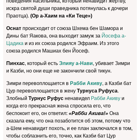
поведения насильника, который ненавидит жертву,
искра святой души праведника потянулась к дочери
Праотца).
(Ор а-Хаим на «Ки Теце»)
Оснат
происходит от союза Шхема бен Шамора и
Дины бат Яакова, она выходит замуж за
Йосефа а-
Цадика
и из их союза родился Эфраим. Из этого
союза родился Машиах бен Йосеф.
Пинхас
, который есть
Элияу а-Нави
, убивает Зимри
и Казби, но они еще не закончили свой тикун.
Зимри перевоплощается в
Рабби Акиву
, а Казби бат
Цур перевоплощается в жену
Турнуса Руфуса
.
Злобный
Турнус Руфус
ненавидел
Рабби Акиву
и
когда его прекрасная жена спросила его, что
беспокоит его, он ответил:
«Рабби Акива!»
Она
сказала ему, что она позаботится об этом, потому что
а-Шем ненавидит похоть, и ее план заключался в том,
чтобы соблазнить его, точно, как Казби бат Цур