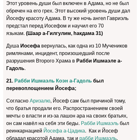
Этот уровень души был включен в Адама, но не был
обречен на его грех. Этот высокий уровень души дал
Йосефу красоту Адама. В ту же ночь ангел Гавриэль
предстал перед Иосефом и научил его 70
языкам.
(Шаар а-Гилгулим, hакдама 31)
Душа
Иосефа
вернулась, как одна из 10 Мучеников
римлянами, инцидент, произошедший после
разрушения Второго Храма в
Рабби Ишмаэле а-
Гадоль
.
21.
Рабби Ишмаэль Коэн а-Гадоль
был
перевоплощением Йосефа;
Согласно
Аризалю
, Йосеф сам был причиной тому,
что братья продали его. Распространением своей
мечты о власти и из-за лашон ара на своих братьях,
он сам навёл на себя эти беды.
Рабби Ишмаэль
был
реинкарнацией
Йосефа а-Цадика
. Как и Йосеф
обладал красотой Адама, так и
рабби Ишмаэль
.