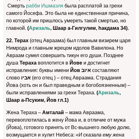
Смерть
рабби Ишмаэля
была расплатой за грехи
самого Йосефа. Это была не единственная причина,
по которой им пришлось умереть такой смертью, но
главной.
(
Аризаль
, Шаар а-Гилгулим, hакдама 34).
22. Терах
(отец Авраама) был главным визирем царя
Нимрода и главным жрецом идолов Вавилона. Но
Авраам сумел совершить тикун его души. Позднее
душа
Тераха
воплотится в
Йове
и достигнет
исправления: буквы имени
Йов איוב
составляют
слово
אביו
(его отец ) – отец Авраама. Страдания
Йова (хоть он и был праведным и богобоязненным) –
были исправлениями за грехи Тераха.
(
Аризаль
,
Шаар а-Псуким, Йов гл.1)
Жена Тераха –
Амталай
– мама Авраама,
перевоплотилась в жену Йова и, в отличие от мужа
(Йова), готового принять от Вс-вышнего любую долю,
возмущается и хулит Небеса:
«И сказала ему жена