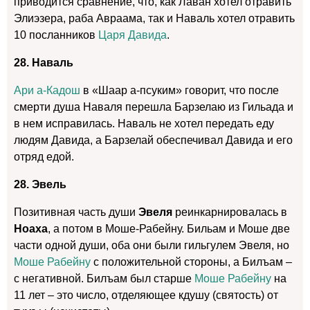
приводится сравнение, что, как Лаван хотел отравить
Элиэзера, раба Авраама, так и Наваль хотел отравить
10 посланников
Царя Давида
.
28. Наваль
Ари а-Кадош
в «Шаар а-псуким» говорит, что после
смерти душа Наваля перешла Барзелаю из Гильада и
в нем исправилась. Наваль не хотел передать еду
людям Давида, а Барзелай обеспечивал Давида и его
отряд едой.
28. Эвель
Позитивная часть души
Эвеля
реинкарнировалась в
Ноаха
, а потом в Моше-Рабейну. Бильам и Моше две
части одной души, оба они были гильгулем Эвеля, но
Моше Рабейну
с положительной стороны, а Билъам –
с негативной. Билъам был старше
Моше Рабейну
на
11 лет – это число, отделяющее кдушу (святость) от