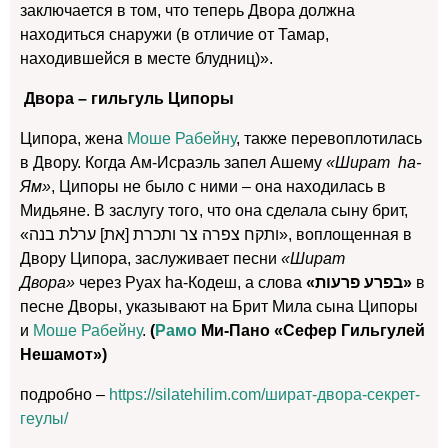
заключается в том, что теперь Двора должна
находиться снаружи (в отличие от Тамар,
находившейся в месте блудниц)».
Двора – гильгуль Ципоры
Ципора, жена
Моше Рабейну
, также перевоплотилась
в Двору. Когда Ам-Исраэль запел Ашему
«Шират hа-
Ям»
, Ципоры не было с ними – она находилась в
Мидьяне. В заслугу того, что она сделала сыну брит,
«ותקח צפרה צר ותכרת [את] ערלת בנה», воплощенная в
Двору Ципора, заслуживает песни
«Шират
Двора»
через Руах hа-Кодеш, а слова
«בפרע פרעות»
в
песне Дворы, указывают на Брит Мила сына Ципоры
и
Моше Рабейну
.
(
Рамо
Ми-Пано «Сефер Гильгулей
Нешамот»)
подробно –
https://silatehilim.com/шират-двора-секрет-
геулы/