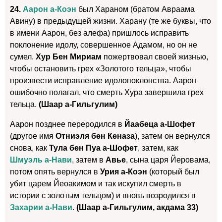
24.
Аарон а-Коэн
был Хараном (братом Авраама
Авину) в предыдущей жизни. Харану (те же буквы, что
в имени Аарон, без алефа) пришлось исправить
поклонение идолу, совершенное Адамом, но он не
сумел.
Хур Бен Мириам
пожертвовал своей жизнью,
чтобы остановить грех «Золотого тельца», чтобы
произвести исправление идолопоклонства. Аарон
ошибочно полагал, что смерть Хура завершила грех
тельца.
(Шаар а-Гильгулим)
Аарон позднее переродился в
Йаабеца а-Шофет
(другое имя
Отниэля бен Кеназа
), затем он вернулся
снова, как
Тула бен Пуа а-Шофет
, затем, как
Шмуэль а-Нави
, затем в
Авье
, сына царя Йеровама,
потом опять вернулся в
Урия а-Коэн
(который был
убит царем Йеоакимом и так искупил смерть в
истории с золотым тельцом) и вновь возродился в
Захарии а-Нави
.
(Шаар а-Гильгулим, акдама 33)