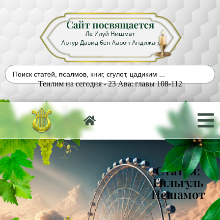
Сайт посвящается
Ле Илуй Нишмат
Артур-Давид бен Аарон-Андижан
Теилим на сегодня - 23 Ава: главы 108-112
Статья:
Гильгуль
Нешамот