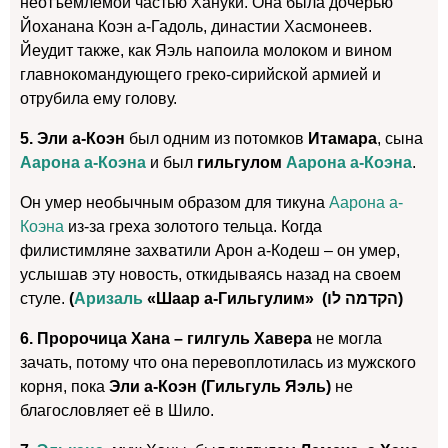
неотъемлемой частью Хануки. Она была дочерью
Йоханана Коэн а-Гадоль, династии Хасмонеев.
Йеудит также, как Яэль напоила молоком и вином
главнокомандующего греко-сирийской армией и
отрубила ему голову.
5. Эли а-Коэн
был одним из потомков
Итамара
, сына
Аарона а-Коэна
и был
гильгулом
Аарона а-Коэна
.
Он умер необычным образом для тикуна
Аарона а-
Коэна
из-за греха золотого тельца. Когда
филистимляне захватили Арон а-Кодеш – он умер,
услышав эту новость, откидываясь назад на своем
стуле.
(
Аризаль
«Шаар а-Гильгулим» (הקדמה לו)
6. Пророчица Хана
– гилгуль Хавера
не могла
зачать, потому что она перевоплотилась из мужского
корня, пока
Эли а-Коэн (Гильгуль Яэль)
не
благословляет её в Шило.