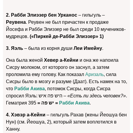
2. Рабби Элиэзер бен Урканос
– гильгуль –
Реувена
. Реувен не был причастен к продаже
Йосефа и Рабби Элиэзер не был среди 10 мучеников-
мудрецов.
(«Пиркей де-Рабби Элиэзер» 1)
3. Яэль
– была из корня души
Леи Имейну
.
Она была женой
Хевер а-Кейни
и она же напоила
Сисру молоком, от которого он заснул, а затем
проломила ему голову. Как показал
Аризаль
, сила
Сисры было в мозгу и разуме (Даат). Есть намек на то,
что
Рабби Акива
, потомок Сисры, когда Сисра
спросил Яэль: היש פה איש –
«Есть ли здесь человек?»
.
Гематрия
יש פה =
395
=
Рабби Акива
.
4. Хэвэр а-Кейни
– гильгуль Рахав (жены Йеошуа бен
Нун) (см. Йеошуа, 2), который затем воплотился в
Ханну.