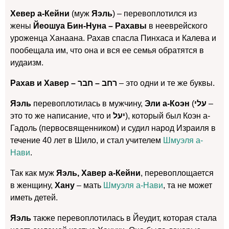
Хевер а-Кейни
(муж
Яэль
) – перевоплотился из
жены
Йеошуа Бин-Нуна – Рахавы
в нееврейского
уроженца Ханаана. Рахав спасла Пинхаса и Калева и
пообещала им, что она и вся ее семья обратятся в
иудаизм.
Рахав и Хавер – רחב – חבר
– это одни и те же буквы.
Яэль
перевоплотилась в мужчину,
Эли а-Коэн
(
עלי
–
это то же написание, что и
יעל
), который был Коэн а-
Гадоль (первосвященником) и судил народ Израиля в
течение 40 лет в Шило, и стал учителем
Шмуэля а-
Нави
.
Так как муж
Яэль, Хавер а-Кейни
, перевоплощается
в женщину,
Хану
– мать
Шмуэля а-Нави
, та не может
иметь детей.
Яэль
также перевоплотилась в Йеудит, которая стала