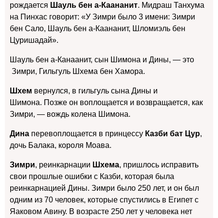
рождается
Шауль бен а-Каананит
. Мидраш Танхума
на Пинхас говорит: «У Зимри было 3 имени: Зимри
бен Сало, Шауль бен а-Каананит, Шломиэль бен
Цуришадай».
Шауль бен а-Канаанит, сын Шимона и Дины, — это
Зимри, Гильгуль Шхема бен Хамора.
Шхем
вернулся, в гильгуль сына Дины и
Шимона. Позже он воплощается и возвращается, как
Зимри, — вождь колена Шимона.
Дина
перевоплощается в принцессу
Казби бат Цур
,
дочь Балака, короля Моава.
Зимри
, реинкарнации
Шхема
, пришлось исправить
свои прошлые ошибки с Казби, которая была
реинкарнацией Дины. Зимри было 250 лет, и он был
одним из 70 человек, которые спустились в Египет с
Яаковом Авину. В возрасте 250 лет у человека нет