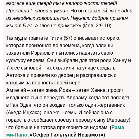
его: все еще тверд ты в непорочности твоей!
Прокляни Г-спода и умри»
. Но он сказал ей:
«как одна
из негодных говоришь ты. Неужели доброе примем
мы от Б-га, а злое не примем?»
(Йов; 2:9-10)
Талмуд в трактате Гитин (57) описывает историю,
которая произошла во времена, когда эллины
захватили Израиль и пытались навязать свою
культуру евреям. Они выбрали для этой роли Ханну и
7-х ее сыновей – их схватили на улице солдаты
Антиоха и привели во дворец и расправились с
каждым за верность своей вере.
Амтелай – затем жена Йова – затем Ханна, просит
младшего сына передать Аврааму, когда тот попадёт
в Ган Эден, что он воздвиг только один жертвенник
(Акеда Ицхака), она же – семь. И сейчас она с
гордостью сообщает своему первому сыну (Аврааму),
что больше не готова преклоняться идолам.
(
Рама
ми-Пано
, «Сефер Гильгулей Нешамот»)