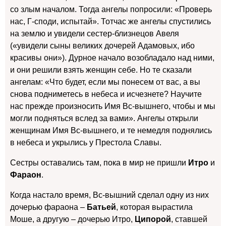
со злым началом. Тогда ангелы попросили: «Проверь
нас, Г-споди, испытай». Тотчас же ангелы спустились
на землю и увидели сестер-близнецов Авеля
(«увидели сыны великих дочерей Адамовых, ибо
красивы они»). Дурное начало возобладало над ними,
и они решили взять женщин себе. Но те сказали
ангелам: «Что будет, если мы понесем от вас, а вы
снова подниметесь в небеса и исчезнете? Научите
нас прежде произносить Имя Вс-вышнего, чтобы и мы
могли подняться вслед за вами». Ангелы открыли
женщинам Имя Вс-вышнего, и те немедля поднялись
в небеса и укрылись у Престола Славы.
Сестры оставались там, пока в мир не пришли
Итро
и
Фараон
.
Когда настало время, Вс-вышний сделал одну из них
дочерью фараона –
Батьей
, которая вырастила
Моше, а другую – дочерью Итро,
Ципорой
, ставшей