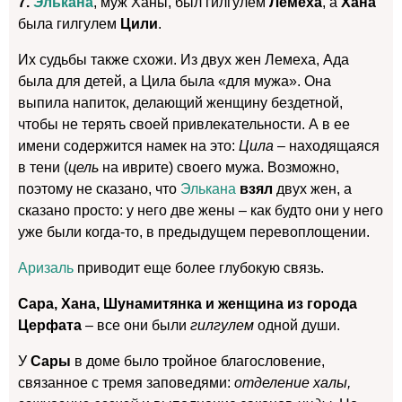
7.
Элькана
, муж Ханы, был гилгулем
Лемеха
, а
Хана
была гилгулем
Цили
.
Их судьбы также схожи. Из двух жен Лемеха, Ада
была для детей, а Цила была «для мужа». Она
выпила напиток, делающий женщину бездетной,
чтобы не терять своей привлекательности. А в ее
имени содержится намек на это:
Цила
– находящаяся
в тени (
цель
на иврите) своего мужа. Возможно,
поэтому не сказано, что
Элькана
взял
двух жен, а
сказано просто: у него две жены – как будто они у него
уже были когда-то, в предыдущем перевоплощении.
Аризаль
приводит еще более глубокую связь.
Сара, Хана, Шунамитянка
и женщина из города
Церфата
– все они были
гилгулем
одной души.
У
Сары
в доме было тройное благословение,
связанное с тремя заповедями:
отделение халы,