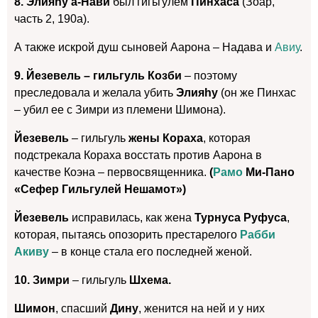
8. Элияhу а-Нави
был гигьгулем
Пинхаса
(Зоар,
часть 2, 190а).
А также искрой душ сыновей Аарона – Надава и
Авиу
.
9. Йезевель – гильгуль Козби
– поэтому
преследовала и желала убить
Элияhу
(он же Пинхас
– убил ее с Зимри из племени Шимона).
Йезевель
– гильгуль
жены Кораха
, которая
подстрекала Кораха восстать против Аарона в
качестве Коэна – первосвященника.
(
Рамо
Ми-Пано
«Сефер Гильгулей Нешамот»)
Йезевель
исправилась, как жена
Турнуса Руфуса
,
которая, пытаясь опозорить престарелого
Рабби
Акиву
– в конце стала его последней женой.
10. Зимри
– гильгуль
Шхема.
Шимон
, спасший
Дину
, женится на ней и у них