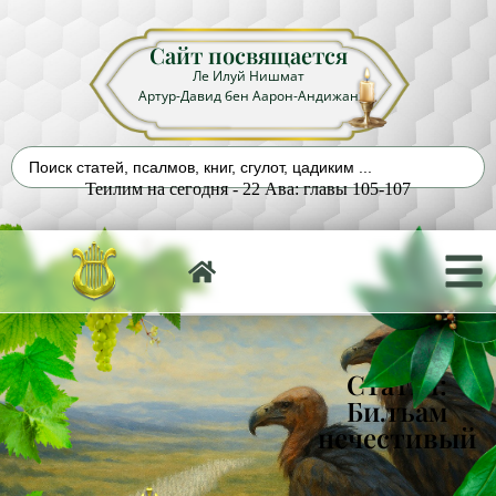
Сайт посвящается
Ле Илуй Нишмат
Артур-Давид бен Аарон-Андижан
Теилим на сегодня - 22 Ава: главы 105-107
Статья:
Билъам
нечестивый