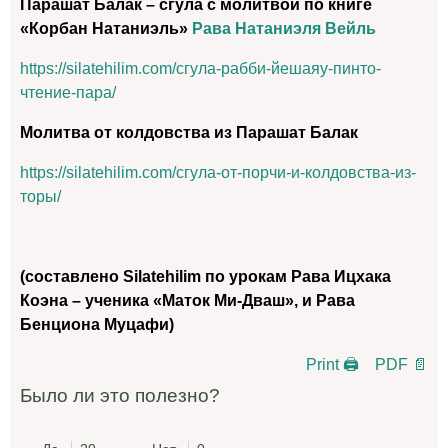
Парашат Балак – сгула с молитвой по книге
«Корбан Натаниэль»
Рава Натаниэля Вейль
https://silatehilim.com/сгула-рабби-йешаяу-пинто-
чтение-пара/
Молитва от колдовства из Парашат Балак
https://silatehilim.com/сгула-от-порчи-и-колдовства-из-
торы/
(составлено Silatehilim по урокам Рава Ицхака
Коэна – ученика «Маток Ми-Дваш», и Рава
Бенциона Муцафи)
Print 🖨
PDF 📄
Было ли это полезно?