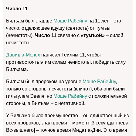
Число 11
Билъам был старше
Моше Рабейну
на 11 лет – это
число, отделяющее кдушу (святость) от тумъы
(нечистоты).
Число 11
связано с
«тумъой»
– силой
нечистоты.
Давид а-Мелех
написал Теилим 11, чтобы
противостоять этим силам нечистоты, победить силу
Билъама.
Билъам был пророком на уровне
Моше Рабейну
,
только со стороны нечистоты (клипот), оба они были
гильгулем Эвеля, но
Моше Рабейну
с положительной
стороны, а Билъам – с негативной.
У Бильама было преимущество – он единственный из
всех пророков, знал время – момент [3 секунды гнева
Вс-вышнего] – точное время Мидат а-Дин. Это время