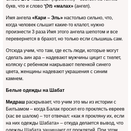
букв, что и слово
מלך «малах»
(ангел).
Имя ангела
«Кари – Эль»
настолько сильно, что,
когда человек слышит какие-то клалот, нужно
произнести 3 раза Имя этого ангела шепотом и все
перевернется в брахот, но только если слышишь сам.
Отсюда учим, что там, где есть люди, которые могут
сделать аин ара – надевают мужчины цицит с тхелет,
коляску с ребенком накрывают пеленкой синего
цвета, женщины надевают украшения с синим
камнем.
Белые одежды на Шабат
Мидраш
раскрывает, что учим это мы из истории с
Билъамом – когда Балак просил его проклясть евреев
(хас ве шалом) – тот отвечал: «как я прокляну их, если
на них одежды Шабата» – откуда делается вывод, что
одежды Шабата защищают от проклятий. При этом,