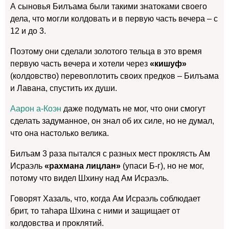
А сыновья Билъама были такими знатоками своего
дела, что могли колдовать и в первую часть вечера – с
12 и до 3.
Поэтому они сделали золотого тельца в это время
первую часть вечера и хотели через
«кишуф»
(колдовство) перевоплотить своих предков – Билъама
и Лавана, спустить их души.
Аарон а-Коэн
даже подумать не мог, что они смогут
сделать задуманное, он знал об их силе, но не думал,
что она настолько велика.
Билъам 3 раза пытался с разных мест проклясть Ам
Исраэль
«рахмана лицлан»
(упаси Б-г), но не мог,
потому что видел Шхину над Ам Исраэль.
Говорят Хазаль, что, когда Ам Исраэль соблюдает
брит, то таhара Шхина с ними и защищает от
колдовства и проклятий.