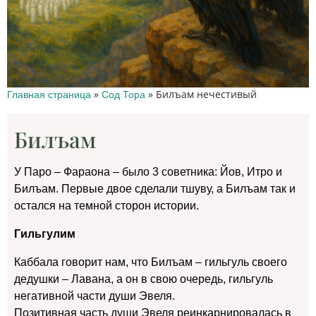
»
»
Билъам нечестивый
Главная страница
Сод Тора
Билъам
У Паро – Фараона – было 3 советника: Йов, Итро и
Билъам. Первые двое сделали тшуву, а Билъам так и
остался на темной сторон истории.
Гильгулим
Каббала говорит нам, что Билъам – гильгуль своего
дедушки – Лавана, а он в свою очередь, гильгуль
негативной части души Эвеля.
Позитивная часть души Эвеля реинкарнировалась в