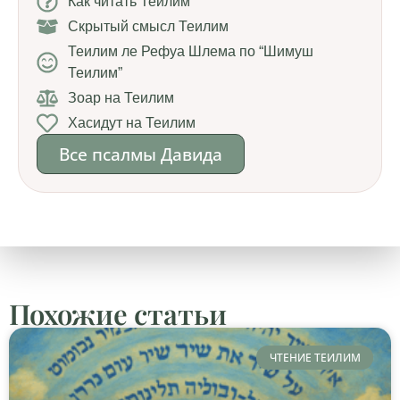
Как читать Теилим
Скрытый смысл Теилим
Теилим ле Рефуа Шлема по “Шимуш
Теилим”
Зоар на Теилим
Хасидут на Теилим
Все псалмы Давида
Похожие статьи
ЧТЕНИЕ ТЕИЛИМ