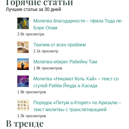
Горячие статьи
Лучшие статьи за 30 дней
Молитва благодарности – тфила Тода ле-
Боре Олам
2.6k просмотра
Теилим от всех проблем
2.1k просмотр
Молитва-оберег Рабейну Там
1.9k просмотров
Молитва «Нишмат Коль Хай» – текст со
сгулой Рабби Йеуда а-Хасида
1.9k просмотров
Порядок «Питум а-Кторет» по Аризалю –
текст молитвы с транслитирацией
1.3k просмотров
В тренде