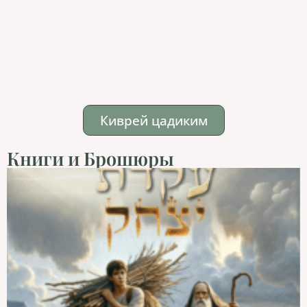
Киврей цадиким
Книги и Брошюры