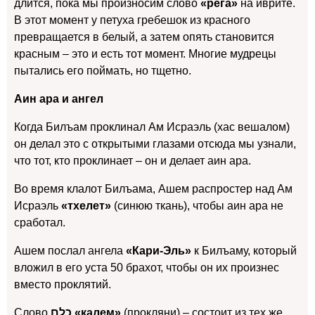
длится, пока мы произносим слово
«рега»
на иврите.
В этот момент у петуха гребешок из красного
превращается в белый, а затем опять становится
красным – это и есть тот момент. Многие мудрецы
пытались его поймать, но тщетно.
Аин ара и ангел
Когда Билъам проклинал Ам Исраэль (хас вешалом)
он делал это с открытыми глазами отсюда мы узнали,
что тот, кто проклинает – он и делает аин ара.
Во время клалот Билъама, Ашем распростер над Ам
Исраэль
«тхелет»
(синюю ткань), чтобы аин ара не
сработал.
Ашем послал ангела
«Кари-Эль»
к Билъаму, который
вложил в его уста 50 брахот, чтобы он их произнес
вместо проклятий.
Слово
כלם «калем»
(прокляни) – состоит из тех же