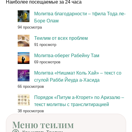
Наиболее посещаемые за 24 часа
Молитва благодарности – тфила Тода ле-
Боре Олам
94 просмотра
Теилим от всех проблем
91 просмотр
Молитва-оберег Рабейну Там
69 просмотров
Молитва «Нишмат Коль Хай» – текст со
сгулой Рабби Йеуда а-Хасида
66 просмотров
Порядок «Питум а-Кторет» по Аризалю –
текст молитвы с транслитирацией
38 просмотров
Меню теилим