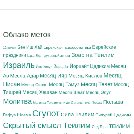
Облако меток
Бен Иш Хай
Еврейские
Еврейская психосоматика
12 колен
Зоар на Теилим
праздники
Еда
Еда - духовный аспект
Израиль
Йорцайт Цадиким
Месяц
Йорцайт
Йом Кипур
Месяц
Месяц Адар
Месяц Ияр
Месяц Кислев
Ав
Нисан
Месяц Тамуз
Месяц Тевет
Месяц
Месяц Сиван
Тишрей
Месяц Хешван
Месяц Шват
Месяц Элул
Молитва
Польша
Песах
Молитва Теилим от и до
Органы тела
Сгулот
Сила Теилим
Рефуа Шлема
Сипурей Цадиким
Скрытый смысл Теилим
ТЕИЛИМ
Сод Тора