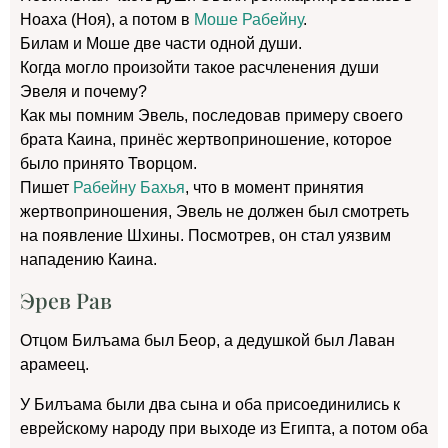
Ноаха (Ноя), а потом в
Моше Рабейну
.
Билам и Моше две части одной души.
Когда могло произойти такое расчленения души
Эвеля и почему?
Как мы помним Эвель, последовав примеру своего
брата Каина, принёс жертвоприношение, которое
было принято Творцом.
Пишет
Рабейну Бахья
, что в момент принятия
жертвоприношения, Эвель не должен был смотреть
на появление Шхины. Посмотрев, он стал уязвим
нападению Каина.
Эрев Рав
Отцом Билъама был Беор, а дедушкой был Лаван
арамеец.
У Билъама были два сына и оба присоединились к
еврейскому народу при выходе из Египта, а потом оба