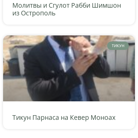
Молитвы и Сгулот Рабби Шимшон
из Острополь
ТИКУН
Тикун Парнаса на Кевер Моноах