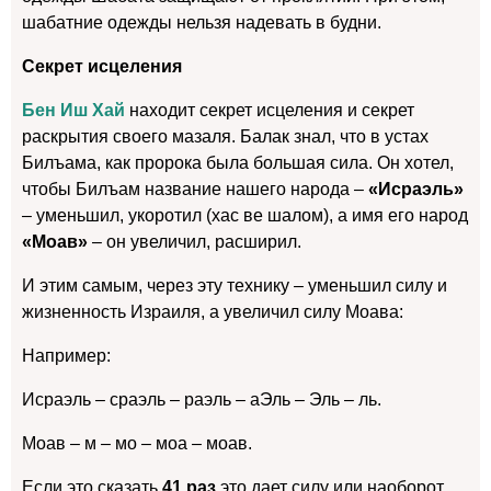
шабатние одежды нельзя надевать в будни.
Секрет исцеления
Бен Иш Хай
находит секрет исцеления и секрет
раскрытия своего мазаля. Балак знал, что в устах
Билъама, как пророка была большая сила. Он хотел,
чтобы Билъам название нашего народа –
«Исраэль»
– уменьшил, укоротил (хас ве шалом), а имя его народ
«Моав»
– он увеличил, расширил.
И этим самым, через эту технику – уменьшил силу и
жизненность Израиля, а увеличил силу Моава:
Например:
Исраэль – сраэль – раэль – аЭль – Эль – ль.
Моав – м – мо – моа – моав.
Если это сказать
41 раз
это дает силу или наоборот