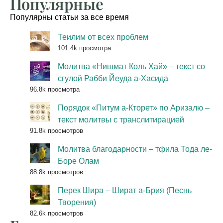
Популярные
Популярны статьи за все время
Теилим от всех проблем
101.4k просмотра
Молитва «Нишмат Коль Хай» – текст со
сгулой Рабби Йеуда а-Хасида
96.8k просмотра
Порядок «Питум а-Кторет» по Аризалю –
текст молитвы с транслитирацией
91.8k просмотров
Молитва благодарности – тфила Тода ле-
Боре Олам
88.8k просмотров
Перек Шира – Шират а-Брия (Песнь
Творения)
82.6k просмотров