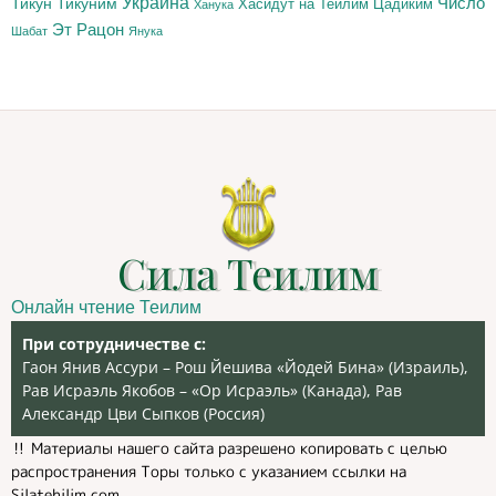
Украина
Тикун
Тикуним
Число
Цадиким
Хасидут на Теилим
Ханука
Эт Рацон
Шабат
Янука
Сила Теилим
Онлайн чтение Теилим
При сотрудничестве с:
Гаон Янив Ассури – Рош Йешива «Йодей Бина» (Израиль),
Рав Исраэль Якобов – «Ор Исраэль» (Канада), Рав
Александр Цви Сыпков (Россия)
‼️ Материалы нашего сайта разрешено копировать с целью
распространения Торы только с указанием ссылки на
Silatehilim.com