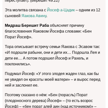
переступает). (Берешит 49:22)
Эта молитва связана с
Йосеф а-Цадик
– одним из 12
сыновей
Яакова Авину
.
Мидраш Берешит Раба
объясняет причину
благословения Яаковом Йосефа словами: «Бен
Порат Йосеф».
Тора описывает встречу семьи Яакова с Эсавом так:
«И подошли рабыни, они и дети их… Подошла Лея и
дети ее… А потом подошел Йосеф и Рахель, и
поклонились».
Подумал Йосеф: «У этого злодея жаден глаз, как бы
не увидел он красоты моей матери» – и вырос перед
ней и заслонил ее.
Поэтому сказано о нём: «Бен (порасль) Порат
(плодоносного дерева) Йосеф» – (то есть возрос
Йосеф) – «бен порат алей аин (над источником)» –