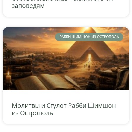
заповедям
РАББИ ШИМШОН ИЗ ОСТРОПОЛЬ
Молитвы и Сгулот Рабби Шимшон
из Острополь