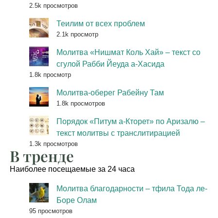
2.5k просмотров
Теилим от всех проблем
2.1k просмотр
Молитва «Нишмат Коль Хай» – текст со
сгулой Рабби Йеуда а-Хасида
1.8k просмотр
Молитва-оберег Рабейну Там
1.8k просмотров
Порядок «Питум а-Кторет» по Аризалю –
текст молитвы с транслитирацией
1.3k просмотров
В тренде
Наиболее посещаемые за 24 часа
Молитва благодарности – тфила Тода ле-
Боре Олам
95 просмотров