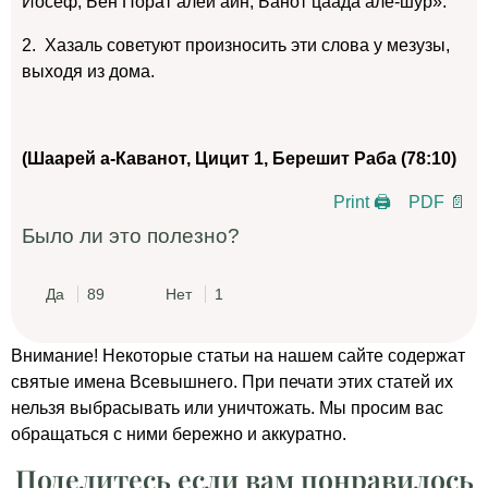
Йосеф, Бен Порат алей аин, Банот цаада але-шур».
2. Хазаль советуют произносить эти слова у мезузы,
выходя из дома.
(Шаарей а-Каванот, Цицит 1, Берешит Раба (78:10)
Print 🖨
PDF 📄
Было ли это полезно?
Да
89
Нет
1
Внимание! Некоторые статьи на нашем сайте содержат
святые имена Всевышнего. При печати этих статей их
нельзя выбрасывать или уничтожать. Мы просим вас
обращаться с ними бережно и аккуратно.
Поделитесь если вам понравилось