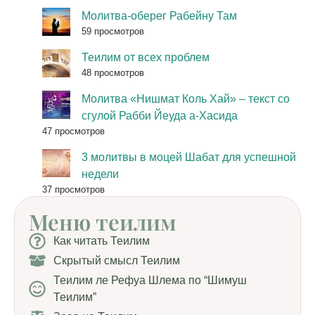
Молитва-оберег Рабейну Там
59 просмотров
Теилим от всех проблем
48 просмотров
Молитва «Нишмат Коль Хай» – текст со
сгулой Рабби Йеуда а-Хасида
47 просмотров
3 молитвы в моцей Шабат для успешной
недели
37 просмотров
Меню теилим
Как читать Теилим
Скрытый смысл Теилим
Теилим ле Рефуа Шлема по “Шимуш
Теилим”