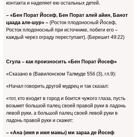
контакта и наделяет ею остальных детей.
– «Бен Порат Йосеф, Бен Порат алей айин, Банот
цаада але-шур» –
(Росток плодоносный Йосеф,
Росток плодоносный при источнике, побеги его –
каждый через ограду переступает). (Берешит 49:22)
Сгула – как произносить «Бен Порат Йосеф»
«Сказано в (Вавилонском Талмуде 55б (3), гл.9):
«Начал говорить другой мудрец и так сказал:
«тот, кто входит в город и боится чужого глаза, пусть
возьмет большой палец своей правой руки в ладонь
левой руки, а большой палец своей левой руки в
ладонь правой руки и скажет:
– «Ана (имя и имя мамы) ми зараа де Йосеф