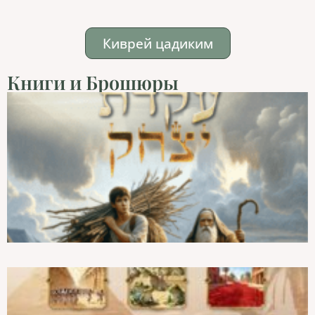
Киврей цадиким
Книги и Брошюры