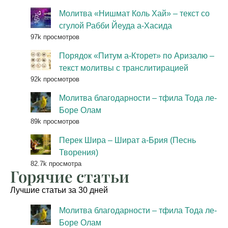
Молитва «Нишмат Коль Хай» – текст со
сгулой Рабби Йеуда а-Хасида
97k просмотров
Порядок «Питум а-Кторет» по Аризалю –
текст молитвы с транслитирацией
92k просмотров
Молитва благодарности – тфила Тода ле-
Боре Олам
89k просмотров
Перек Шира – Шират а-Брия (Песнь
Творения)
82.7k просмотра
Горячие статьи
Лучшие статьи за 30 дней
Молитва благодарности – тфила Тода ле-
Боре Олам