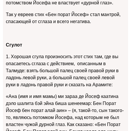
потомством Йосефа не властвует «дурной глаз».
Так у евреев стих «Бен порат Йосеф» стал мантрой,
спасающей от сглаза и всего негатива.
Сгулот
1. Хорошая сгула произносить этот стих там, где вы
опасаетесь сглаза с действием, описанным в
Талмуде: взять большой палец своей правой руки в
ладонь левой руки, а большой палец своей левой
руки в ладонь правой руки и сказать на Арамите:
«Ана (имя и имя мамы) ми зараа де Йосеф каатина
дэло шалита бэй эйна биша шенеемар: Бен Порат
Йосеф бен порат алай аин» – (я, такой-то, сын такого-
то, являюсь потомком Йосефа, над которым не был
властен чужой дурной глаз. Как сказано: «Бен Порат