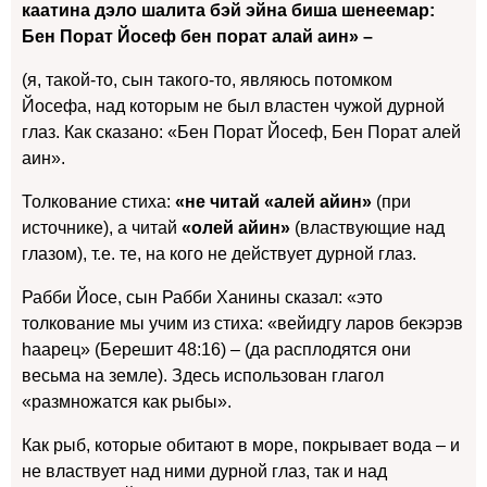
каатина дэло шалита бэй эйна биша шенеемар:
Бен Порат Йосеф бен порат алай аин» –
(я, такой-то, сын такого-то, являюсь потомком
Йосефа, над которым не был властен чужой дурной
глаз. Как сказано: «Бен Порат Йосеф, Бен Порат алей
аин».
Толкование стиха:
«не читай «алей айин»
(при
источнике), а читай
«олей айин»
(властвующие над
глазом), т.е. те, на кого не действует дурной глаз.
Рабби Йосе, сын Рабби Ханины сказал: «это
толкование мы учим из стиха: «вейидгу ларов бекэрэв
hаарец» (Берешит 48:16) – (да расплодятся они
весьма на земле). Здесь использован глагол
«размножатся как рыбы».
Как рыб, которые обитают в море, покрывает вода – и
не властвует над ними дурной глаз, так и над