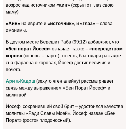
возрос над источником
«аин»
(скрыл от глаз свою
маму).
«Аин»
на иврите и
«источник»
, и
«глаз»
– слова
омонимы.
В другом месте Берешит Раба (99:12) добавляет, что
«бен порат Йосеф»
означает также –
«посредством
коров»
(коровы – парот), то есть, благодаря разгадке
сна фараона о коровах, Йосеф достиг величия и
почета.
Ари а-Кадош
(зехуто яген алейну) рассматривает
связь между выражением «Бен Порат Йосеф» и
молитвой.
Йосеф, сохранивший свой брит – удостоился качества
молитвы «Ради Славы Моей». Йосеф назван «Бен
Порат» (росток плодоносный).