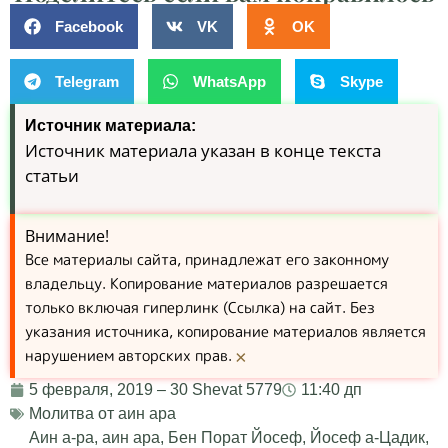
Facebook
VK
OK
Telegram
WhatsApp
Skype
Источник материала:
Источник материала указан в конце текста
статьи
Внимание!
Все материалы сайта, принадлежат его законному
владельцу. Копирование материалов разрешается
только включая гиперлинк (Ссылка) на сайт. Без
указания источника, копирование материалов является
нарушением авторских прав.
×
5 февраля, 2019 – 30 Shevat 5779
11:40 дп
Молитва от аин ара
Аин а-ра
,
аин ара
,
Бен Порат Йосеф
,
Йосеф а-Цадик
,