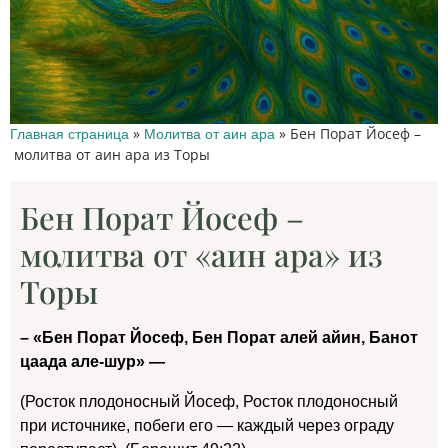
»
»
Бен Порат Йосеф –
Главная страница
Молитва от аин ара
молитва от аин ара из Торы
Бен Порат Йосеф –
молитва от «аин ара» из
Торы
– «Бен Порат Йосеф, Бен Порат алей айин, Банот
цаада але-шур» —
(Росток плодоносный Йосеф, Росток плодоносный
при источнике, побеги его — каждый через ограду