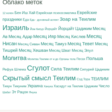
Облако меток
Бен Иш Хай
Еврейские
Еврейская психосоматика
12 колен
Зоар на Теилим
праздники
Еда
Еда - духовный аспект
Израиль
Йорцайт Цадиким
Месяц
Йорцайт
Йом Кипур
Месяц
Месяц Адар
Месяц Ияр
Месяц Кислев
Ав
Нисан
Месяц Тамуз
Месяц Тевет
Месяц
Месяц Сиван
Тишрей
Месяц Хешван
Месяц Шват
Месяц Элул
Молитва
Польша
Песах
Молитва Теилим от и до
Органы тела
Сгулот
Сила Теилим
Рефуа Шлема
Сипурей Цадиким
Скрытый смысл Теилим
ТЕИЛИМ
Сод Тора
Украина
Тикун
Тикуним
Число
Цадиким
Хасидут на Теилим
Ханука
Эт Рацон
Шабат
Янука