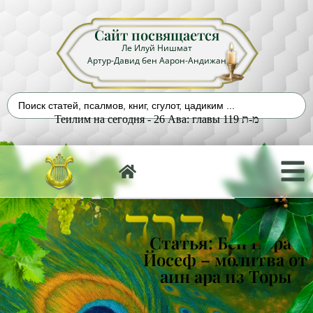
Сайт посвящается
Ле Илуй Нишмат
Артур-Давид бен Аарон-Андижан
Теилим на сегодня - 26 Ава: главы 119 מ-ת
Статья: Бен Порат
Йосеф – молитва от
аин ара из Торы